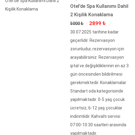
Otel’de Spa Kullanımı Dahil
2 Kişilik Konaklama
Fiyat
İndirimli Fiyat
2899 ₺
5000 ₺
30.07.2025 tarihine kadar
geçerlidir. Rezervasyon
zorunludur, rezervasyon için
arayabilirsiniz. Rezervasyon
iptal ve değişikliklerinin en az 3
gün öncesinden bildirilmesi
gerekmektedir. Konaklamalar
Standart oda kategorisinde
yapılmaktadır. 0-5 yaş çocuk
ücretsiz, 6-12 yaş çocuklar
indirimlidir. Kahvaltı servisi
07:00-10:30 saatleri arasında
yapılmaktadır.