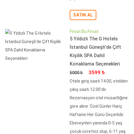
SATIN AL
Fırsat Bu Fırsat
5 Yıldızlı The G Hotels
İstanbul Güneşli'de Çift
Kişilik SPA Dahil
Konaklama Seçenekleri
Fiyat
İndirimli Fiyat
3599 ₺
5000 ₺
Otele giriş saati 14.00, otelden
çıkış saati 12.00'dir.
Rezervasyon otel müsaitliğine
göre alınır. Özel Günler Hariç
Haftanın Her Günü Geçerlidir.
Ebeveynleri yanında 0-5 yaş
çocuk ücretsiz olup, 6-11 yaş