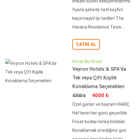
imkanı sizleri bekliyor!İndirimli
fiyata şehirde tatil keyfini
kaçırmayın! İyi tatiller! The
Havana Residence Tesis...
SATIN AL
Fırsat Bu Fırsat
Veyron Hotels & SPA'da
Tek veya Çift Kişilik
Konaklama Seçenekleri
Fiyat
İndirimli Fiyat
4000 ₺
4300 ₺
Özel günler ve bayram HARİÇ.
Haftanın her günü geçerlidir.
Fırsat kodları birleştirilebilir.
Konaklamak istediğiniz gün