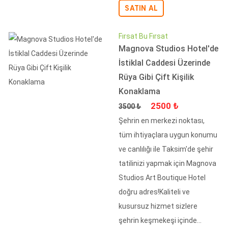
SATIN AL
Fırsat Bu Fırsat
Magnova Studios Hotel'de
İstiklal Caddesi Üzerinde
Rüya Gibi Çift Kişilik
Konaklama
Fiyat
İndirimli Fiyat
2500 ₺
3500 ₺
Şehrin en merkezi noktası,
tüm ihtiyaçlara uygun konumu
ve canlılığı ile Taksim'de şehir
tatilinizi yapmak için Magnova
Studios Art Boutique Hotel
doğru adres!Kaliteli ve
kusursuz hizmet sizlere
şehrin keşmekeşi içinde...