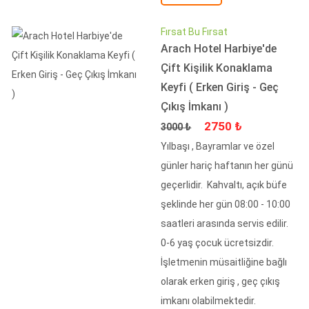
Fırsat Bu Fırsat
Arach Hotel Harbiye'de
Çift Kişilik Konaklama
Keyfi ( Erken Giriş - Geç
Çıkış İmkanı )
Fiyat
İndirimli Fiyat
2750 ₺
3000 ₺
Yılbaşı , Bayramlar ve özel
günler hariç haftanın her günü
geçerlidir. Kahvaltı, açık büfe
şeklinde her gün 08:00 - 10:00
saatleri arasında servis edilir.
0-6 yaş çocuk ücretsizdir.
İşletmenin müsaitliğine bağlı
olarak erken giriş , geç çıkış
imkanı olabilmektedir.