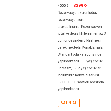
Fiyat
İndirimli Fiyat
3299 ₺
4000 ₺
Rezervasyon zorunludur,
rezervasyon için
arayabilirsiniz. Rezervasyon
iptal ve değişikliklerinin en az 3
gün öncesinden bildirilmesi
gerekmektedir. Konaklamalar
Standart oda kategorisinde
yapılmaktadır. 0-5 yaş çocuk
ücretsiz, 6-12 yaş çocuklar
indirimlidir. Kahvaltı servisi
07:00-10:30 saatleri arasında
yapılmaktadır.
SATIN AL