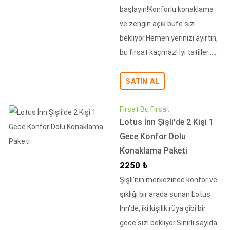
başlayın!Konforlu konaklama
ve zengin açık büfe sizi
bekliyor.Hemen yerinizi ayırtın,
bu fırsat kaçmaz! İyi tatiller......
SATIN AL
Fırsat Bu Fırsat
Lotus İnn Şişli'de 2 Kişi 1
Gece Konfor Dolu
Konaklama Paketi
İndirimli Fiyat
2250 ₺
Şişli'nin merkezinde konfor ve
şıklığı bir arada sunan Lotus
Inn'de, iki kişilik rüya gibi bir
gece sizi bekliyor.Sınırlı sayıda