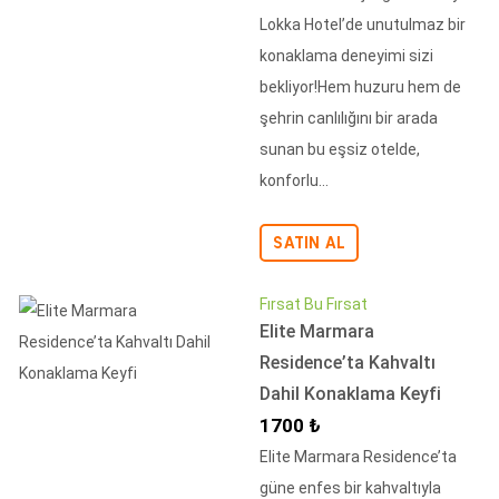
Lokka Hotel’de unutulmaz bir
konaklama deneyimi sizi
bekliyor!Hem huzuru hem de
şehrin canlılığını bir arada
sunan bu eşsiz otelde,
konforlu...
SATIN AL
Fırsat Bu Fırsat
Elite Marmara
Residence’ta Kahvaltı
Dahil Konaklama Keyfi
İndirimli Fiyat
1700 ₺
Elite Marmara Residence’ta
güne enfes bir kahvaltıyla