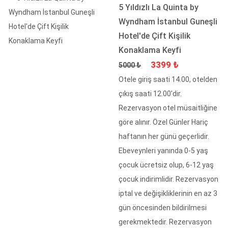
5 Yıldızlı La Quinta by
Wyndham İstanbul Guneşli
Hotel'de Çift Kişilik
Konaklama Keyfi
Fiyat
İndirimli Fiyat
3399 ₺
5000 ₺
Otele giriş saati 14.00, otelden
çıkış saati 12.00'dir.
Rezervasyon otel müsaitliğine
göre alınır. Özel Günler Hariç
haftanın her günü geçerlidir.
Ebeveynleri yanında 0-5 yaş
çocuk ücretsiz olup, 6-12 yaş
çocuk indirimlidir. Rezervasyon
iptal ve değişikliklerinin en az 3
gün öncesinden bildirilmesi
gerekmektedir. Rezervasyon