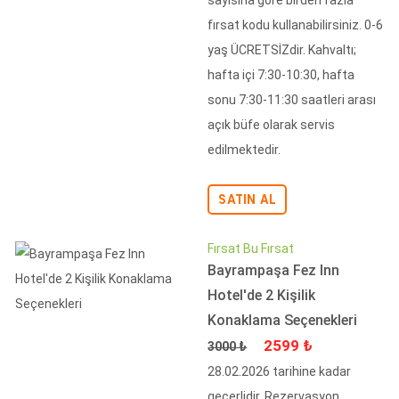
sayısına göre birden fazla
fırsat kodu kullanabilirsiniz. 0-6
yaş ÜCRETSİZdir. Kahvaltı;
hafta içi 7:30-10:30, hafta
sonu 7:30-11:30 saatleri arası
açık büfe olarak servis
edilmektedir.
SATIN AL
Fırsat Bu Fırsat
Bayrampaşa Fez Inn
Hotel'de 2 Kişilik
Konaklama Seçenekleri
Fiyat
İndirimli Fiyat
2599 ₺
3000 ₺
28.02.2026 tarihine kadar
geçerlidir. Rezervasyon