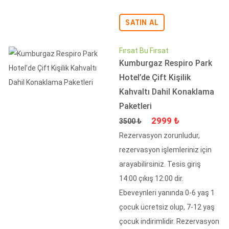
SATIN AL
Fırsat Bu Fırsat
Kumburgaz Respiro Park
Hotel’de Çift Kişilik
Kahvaltı Dahil Konaklama
Paketleri
Fiyat
İndirimli Fiyat
2999 ₺
3500 ₺
Rezervasyon zorunludur,
rezervasyon işlemleriniz için
arayabilirsiniz. Tesis giriş
14:00 çıkış 12:00 dir.
Ebeveynleri yanında 0-6 yaş 1
çocuk ücretsiz olup, 7-12 yaş
çocuk indirimlidir. Rezervasyon