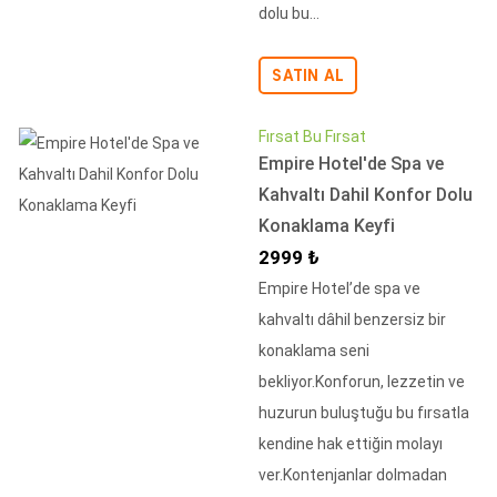
dolu bu...
SATIN AL
Fırsat Bu Fırsat
Empire Hotel'de Spa ve
Kahvaltı Dahil Konfor Dolu
Konaklama Keyfi
İndirimli Fiyat
2999 ₺
Empire Hotel’de spa ve
kahvaltı dâhil benzersiz bir
konaklama seni
bekliyor.Konforun, lezzetin ve
huzurun buluştuğu bu fırsatla
kendine hak ettiğin molayı
ver.Kontenjanlar dolmadan