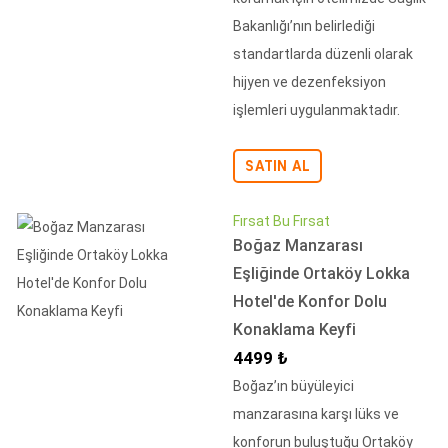
Bakanlığı’nın belirlediği
standartlarda düzenli olarak
hijyen ve dezenfeksiyon
işlemleri uygulanmaktadır.
SATIN AL
Fırsat Bu Fırsat
Boğaz Manzarası
Eşliğinde Ortaköy Lokka
Hotel'de Konfor Dolu
Konaklama Keyfi
İndirimli Fiyat
4499 ₺
Boğaz’ın büyüleyici
manzarasına karşı lüks ve
konforun buluştuğu Ortaköy