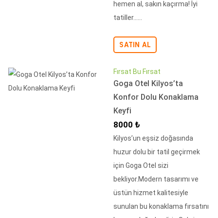
hemen al, sakın kaçırma! İyi
tatiller......
SATIN AL
Fırsat Bu Fırsat
Goga Otel Kilyos’ta
Konfor Dolu Konaklama
Keyfi
İndirimli Fiyat
8000 ₺
Kilyos’un eşsiz doğasında
huzur dolu bir tatil geçirmek
için Goga Otel sizi
bekliyor.Modern tasarımı ve
üstün hizmet kalitesiyle
sunulan bu konaklama fırsatını