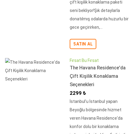
çift kişilik konaklama paketi
seni bekliyor!Şık detaylarla
donatılmış odalarda huzurlu bir
gece geçirirken,...
SATIN AL
Fırsat Bu Fırsat
The Havana Residence'da
Çift Kişilik Konaklama
Seçenekleri
İndirimli Fiyat
2299 ₺
İstanbul'u İstanbul yapan
Beyoğlu bölgesinde hizmet
veren Havana Residence'da
konfor dolu bir konaklama