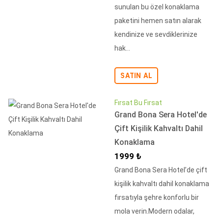
sunulan bu özel konaklama
paketini hemen satın alarak
kendinize ve sevdiklerinize
hak...
SATIN AL
Fırsat Bu Fırsat
Grand Bona Sera Hotel'de
Çift Kişilik Kahvaltı Dahil
Konaklama
İndirimli Fiyat
1999 ₺
Grand Bona Sera Hotel’de çift
kişilik kahvaltı dahil konaklama
fırsatıyla şehre konforlu bir
mola verin.Modern odalar,