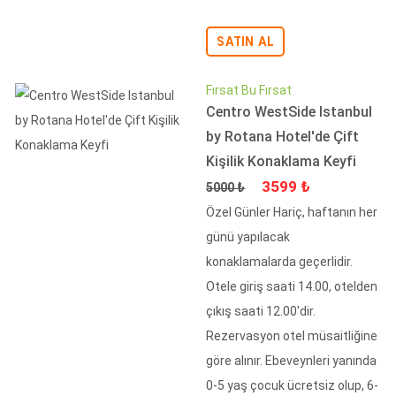
SATIN AL
Fırsat Bu Fırsat
Centro WestSide Istanbul
by Rotana Hotel'de Çift
Kişilik Konaklama Keyfi
Fiyat
İndirimli Fiyat
3599 ₺
5000 ₺
Özel Günler Hariç, haftanın her
günü yapılacak
konaklamalarda geçerlidir.
Otele giriş saati 14.00, otelden
çıkış saati 12.00'dir.
Rezervasyon otel müsaitliğine
göre alınır. Ebeveynleri yanında
0-5 yaş çocuk ücretsiz olup, 6-