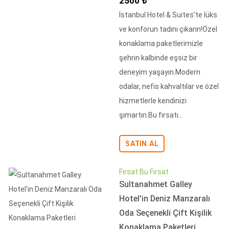
İndirimli Fiyat
2500 ₺
İstanbul Hotel & Suites’te lüks
ve konforun tadını çıkarın!Özel
konaklama paketlerimizle
şehrin kalbinde eşsiz bir
deneyim yaşayın.Modern
odalar, nefis kahvaltılar ve özel
hizmetlerle kendinizi
şımartın.Bu fırsatı...
SATIN AL
Fırsat Bu Fırsat
Sultanahmet Galley
Hotel'in Deniz Manzaralı
Oda Seçenekli Çift Kişilik
Konaklama Paketleri