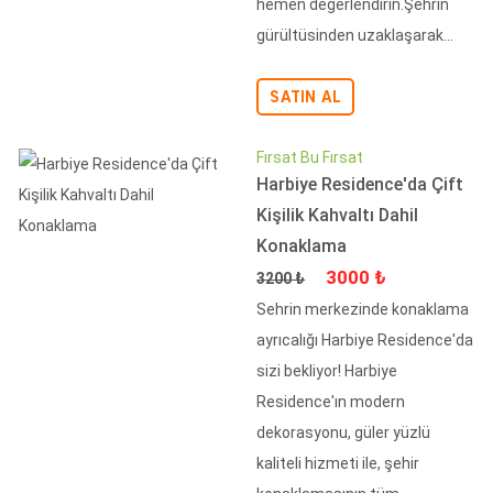
hemen değerlendirin.Şehrin
gürültüsinden uzaklaşarak...
SATIN AL
Fırsat Bu Fırsat
Harbiye Residence'da Çift
Kişilik Kahvaltı Dahil
Konaklama
Fiyat
İndirimli Fiyat
3000 ₺
3200 ₺
Sehrin merkezinde konaklama
ayrıcalığı Harbiye Residence'da
sizi bekliyor! Harbiye
Residence'ın modern
dekorasyonu, güler yüzlü
kaliteli hizmeti ile, şehir