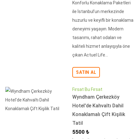
Konforlu Konaklama Paketleri
ile İstanbul’un merkezinde
huzurlu ve keyifli bir konaklama
deneyimi yaşayın. Modern
tasarımı, rahat odaları ve
kaliteli hizmet anlayışıyla öne
çıkan Actuel Life...
SATIN AL
Fırsat Bu Fırsat
Wyndham Çerkezköy
Hotel'de Kahvaltı Dahil
Konaklamalı Çift Kişilik
Tatil
İndirimli Fiyat
5500 ₺