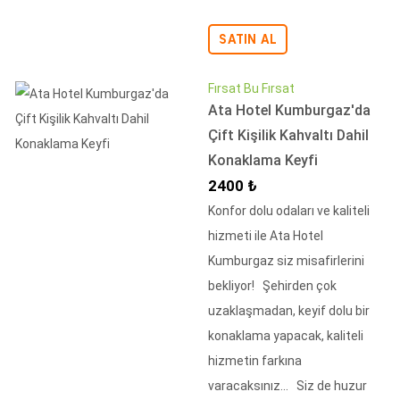
SATIN AL
Fırsat Bu Fırsat
Ata Hotel Kumburgaz'da
Çift Kişilik Kahvaltı Dahil
Konaklama Keyfi
İndirimli Fiyat
2400 ₺
Konfor dolu odaları ve kaliteli
hizmeti ile Ata Hotel
Kumburgaz siz misafirlerini
bekliyor! Şehirden çok
uzaklaşmadan, keyif dolu bir
konaklama yapacak, kaliteli
hizmetin farkına
varacaksınız... Siz de huzur