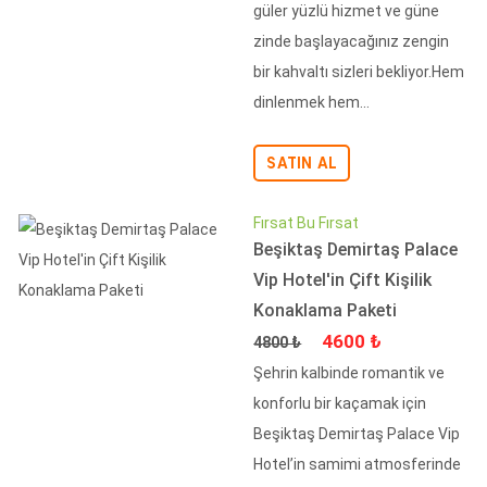
güler yüzlü hizmet ve güne
zinde başlayacağınız zengin
bir kahvaltı sizleri bekliyor.Hem
dinlenmek hem...
SATIN AL
Fırsat Bu Fırsat
Beşiktaş Demirtaş Palace
Vip Hotel'in Çift Kişilik
Konaklama Paketi
Fiyat
İndirimli Fiyat
4600 ₺
4800 ₺
Şehrin kalbinde romantik ve
konforlu bir kaçamak için
Beşiktaş Demirtaş Palace Vip
Hotel’in samimi atmosferinde