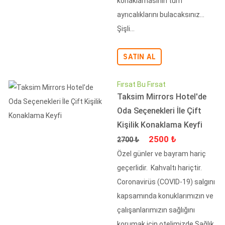
konaklamasının tüm
ayrıcalıklarını bulacaksınız...
Şişli...
SATIN AL
Fırsat Bu Fırsat
Taksim Mirrors Hotel'de
Oda Seçenekleri İle Çift
Kişilik Konaklama Keyfi
Fiyat
İndirimli Fiyat
2500 ₺
2700 ₺
Özel günler ve bayram hariç
geçerlidir. Kahvaltı hariçtir.
Coronavirüs (COVID-19) salgını
kapsamında konuklarımızın ve
çalışanlarımızın sağlığını
korumak için otelimizde Sağlık