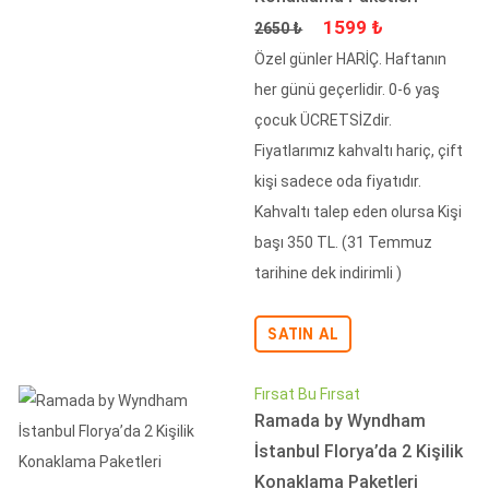
Fiyat
İndirimli Fiyat
1599 ₺
2650 ₺
Özel günler HARİÇ. Haftanın
her günü geçerlidir. 0-6 yaş
çocuk ÜCRETSİZdir.
Fiyatlarımız kahvaltı hariç, çift
kişi sadece oda fiyatıdır.
Kahvaltı talep eden olursa Kişi
başı 350 TL. (31 Temmuz
tarihine dek indirimli )
SATIN AL
Fırsat Bu Fırsat
Ramada by Wyndham
İstanbul Florya’da 2 Kişilik
Konaklama Paketleri