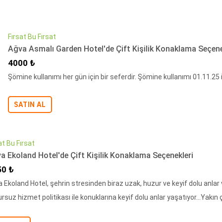
Fırsat Bu Fırsat
Ağva Asmalı Garden Hotel'de Çift Kişilik Konaklama Seçene
İndirimli Fiyat
4000 ₺
Şömine kullanımı her gün için bir seferdir. Şömine kullanımı 01.11.25
SATIN AL
at Bu Fırsat
a Ekoland Hotel'de Çift Kişilik Konaklama Seçenekleri
irimli Fiyat
50 ₺
 Ekoland Hotel, şehrin stresinden biraz uzak, huzur ve keyif dolu anlar 
rsuz hizmet politikası ile konuklarına keyif dolu anlar yaşatıyor…Yakın ç