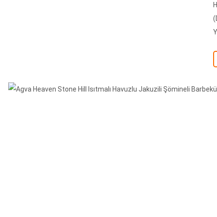
H
(
Y