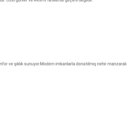
. Özel günler ve Resmi tatillerde geçerli değildir.
konfor ve şıklık sunuyor.Modern imkanlarla donatılmış nehir manzaralı