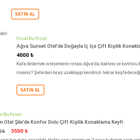
SATIN AL
Fırsat Bu Fırsat
Ağva Sunset Otel'de Doğayla İç İçe Çift Kişilik Konak
İndirimli Fiyat
4000 ₺
Kafa dinlemek isteyenlerin rotası Ağva'da, kalitesi ve konforu
mısınız? Şehirden biraz uzaklaşıp kendinizi tekrar keşfedeceğin
SATIN AL
at Bu Fırsat
in Otel Şile'de Konfor Dolu Çift Kişilik Konaklama Keyfi
at
İndirimli Fiyat
3500 ₺
0 ₺