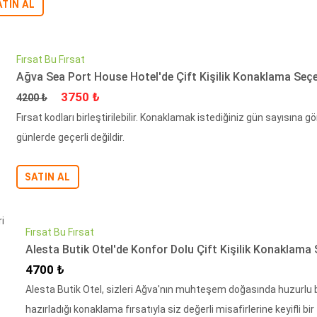
ATIN AL
Fırsat Bu Fırsat
Ağva Sea Port House Hotel'de Çift Kişilik Konaklama Seçe
Fiyat
İndirimli Fiyat
3750 ₺
4200 ₺
Fırsat kodları birleştirilebilir. Konaklamak istediğiniz gün sayısına 
günlerde geçerli değildir.
SATIN AL
Fırsat Bu Fırsat
Alesta Butik Otel'de Konfor Dolu Çift Kişilik Konaklama 
İndirimli Fiyat
4700 ₺
Alesta Butik Otel, sizleri Ağva'nın muhteşem doğasında huzurlu b
hazırladığı konaklama fırsatıyla siz değerli misafirlerine keyifli bir 