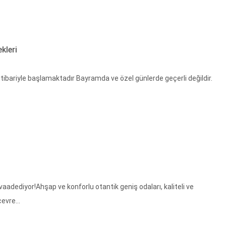
kleri
 itibariyle başlamaktadır Bayramda ve özel günlerde geçerli değildir.
vaadediyor!Ahşap ve konforlu otantik geniş odaları, kaliteli ve
evre...