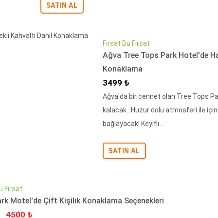
SATIN AL
Fırsat Bu Fırsat
Ağva Tree Tops Park Hotel'de Ha
Konaklama
İndirimli Fiyat
3499 ₺
Ağva'da bir cennet olan Tree Tops P
kalacak...Huzur dolu atmosferi ile için
bağlayacak! Keyifli...
SATIN AL
u Fırsat
ark Motel'de Çift Kişilik Konaklama Seçenekleri
İndirimli Fiyat
4500 ₺