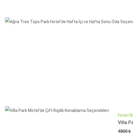
Fırsat B
Villa P
Fiyat
4800 ₺