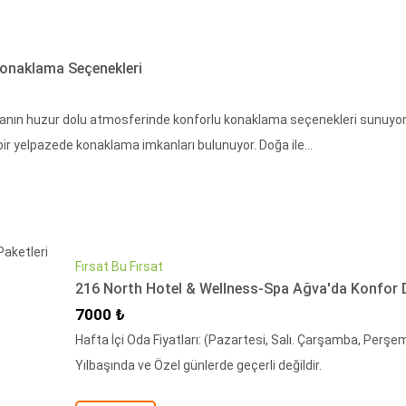
Konaklama Seçenekleri
anın huzur dolu atmosferinde konforlu konaklama seçenekleri sunuyor. 
 bir yelpazede konaklama imkanları bulunuyor. Doğa ile...
Fırsat Bu Fırsat
216 North Hotel & Wellness-Spa Ağva'da Konfor 
İndirimli Fiyat
7000 ₺
Hafta İçi Oda Fiyatları: (Pazartesi, Salı. Çarşamba, Per
Yılbaşında ve Özel günlerde geçerli değildir.