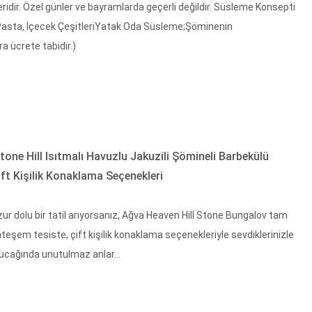
idir. Özel günler ve bayramlarda geçerli değildir. Süsleme Konsepti
li Pasta, İçecek ÇeşitleriYatak Oda Süsleme;Şöminenin
ra ücrete tabidir.)
one Hill Isıtmalı Havuzlu Jakuzili Şömineli Barbekülü
ft Kişilik Konaklama Seçenekleri
uzur dolu bir tatil arıyorsanız, Ağva Heaven Hill Stone Bungalov tam
eşem tesiste, çift kişilik konaklama seçenekleriyle sevdiklerinizle
kucağında unutulmaz anlar...