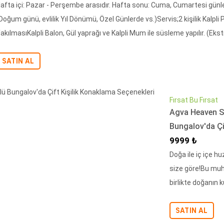
afta içi: Pazar - Perşembe arasıdır. Hafta sonu: Cuma, Cumartesi günler
Doğum günü, evlilik Yıl Dönümü, Özel Günlerde vs.)Servis;2 kişilik Kalp
akılmasıKalpli Balon, Gül yaprağı ve Kalpli Mum ile süsleme yapılır. (Ekst
SATIN AL
Fırsat Bu Fırsat
Agva Heaven St
Bungalov'da Çi
İndirimli Fiyat
9999 ₺
Doğa ile iç içe h
size göre!Bu muht
birlikte doğanın 
SATIN AL