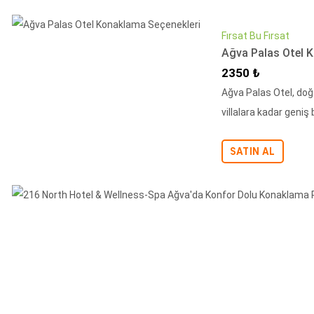
Fırsat Bu Fırsat
Ağva Palas Otel 
İndirimli Fiyat
2350 ₺
Ağva Palas Otel, doğ
villalara kadar geniş
SATIN AL