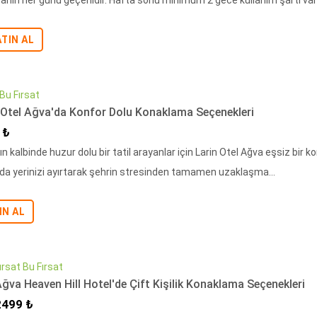
anın her günü geçerlidir. Hafta sonu minimum 2 gece kullanım şartı vardır
ATIN AL
 Bu Fırsat
 Otel Ağva'da Konfor Dolu Konaklama Seçenekleri
imli Fiyat
 ₺
n kalbinde huzur dolu bir tatil arayanlar için Larin Otel Ağva eşsiz bir 
da yerinizi ayırtarak şehrin stresinden tamamen uzaklaşma...
IN AL
ırsat Bu Fırsat
ğva Heaven Hill Hotel'de Çift Kişilik Konaklama Seçenekleri
ndirimli Fiyat
2499 ₺