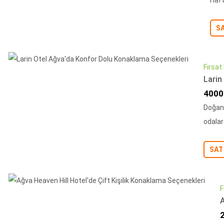
Haft
S
Fırsat
Larin
İndir
4000
Doğanı
odalar
SAT
F
A
İ