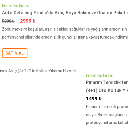
Fırsat Bu Fırsat
Auto Detailing Studio'da Araç Boya Bakım ve Onarım Paketle
Fiyat
İndirimli Fiyat
2999 ₺
5000 ₺
Zorlu mevsim koşulları, aşırı sıcaklar, soğuklar ve yağışların aracınızı
porfesyonel ellerinde aracınızı ilk günki ışıltısına kavuşturacak indirimli.
SATIN AL
Fırsat Bu Fırsat
Pınarım Temizlik'ten
(4+1) Oto Koltuk Y
İndirimli Fiyat
1499 ₺
Pınarım Temizlik profe
ediyor.Binek araçlarını
profesyonel araç koltuk