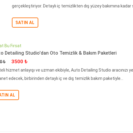
gerçekleştiriyor. Detaylı iç temizlikten dış yüzey bakımına kadar 
SATIN AL
at Bu Fırsat
o Detailing Studio'dan Oto Temizlik & Bakım Paketleri
at
İndirimli Fiyat
3500 ₺
0 ₺
teli hizmet anlayışı ve uzman ekibiyle, Auto Detailing Studio aracınızı 
et edecek, birbirinden detaylı iç ve dış temizlik bakım paketiyle...
ATIN AL