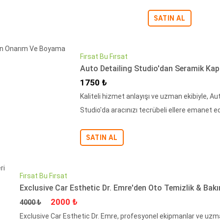
SATIN AL
Fırsat Bu Fırsat
Auto Detailing Studio'dan Seramik Kap
İndirimli Fiyat
1750 ₺
Kaliteli hizmet anlayışı ve uzman ekibiyle, A
Studio'da aracınızı tecrübeli ellere emanet ede
SATIN AL
Fırsat Bu Fırsat
Exclusive Car Esthetic Dr. Emre'den Oto Temizlik & Bakı
Fiyat
İndirimli Fiyat
2000 ₺
4000 ₺
Exclusive Car Esthetic Dr. Emre, profesyonel ekipmanlar ve uzman 