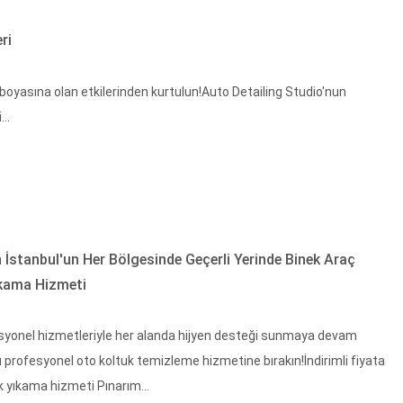
ri
n boyasına olan etkilerinden kurtulun!Auto Detailing Studio'nun
..
 İstanbul'un Her Bölgesinde Geçerli Yerinde Binek Araç
ıkama Hizmeti
syonel hizmetleriyle her alanda hijyen desteği sunmaya devam
zı profesyonel oto koltuk temizleme hizmetine bırakın!İndirimli fiyata
 yıkama hizmeti Pınarım...