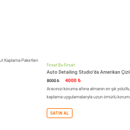
Fırsat Bu Fırsat
Auto Detailing Studio'da Amerikan Çiz
Fiyat
İndirimli Fiyat
4000 ₺
8000 ₺
Aracınızı koruma altına almanın en şık yolu!A
kaplama uygulamalarıyla uzun ömürlü koruma s
SATIN AL