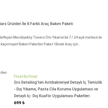
s Ürünleri İle 8 Farklı Araç Bakım Paketi
efleyen Mecidiyeköy Towers Oto Yıkama'da 7 / 24 açık merkezi ile
ı kaçırmayın! Bakım Paketleri Paket 1Binek Araç için...
Fırsat Bu Fırsat
Grs Detailing'ten Antibakteriyel Detaylı İç Temizlik
- Dış Yıkama, Pasta Cila Koruma Uygulaması ve
Detaylı İç- Dış Kuaför Uygulaması Paketleri
İndirimli Fiyat
699 ₺