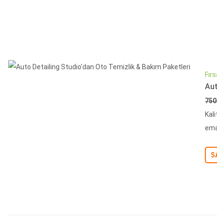
Fırs
Aut
Fiy
750
Kali
eman
S