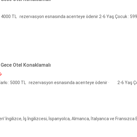
kı : 4000 TL rezervasyon esnasında acenteye ödenir 2-6 Yaş Çocuk : 59
 Gece Otel Konaklamalı
i Fiyat
₺
Farkı : 5000 TL rezervasyon esnasında acenteye ödenir · 2-6 Yaş Ç