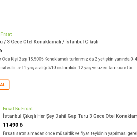
 Fırsat
 / 3 Gece Otel Konaklamalı / İstanbul Çıkışlı
i Fiyat
₺
ik Oda Kişi Başı 15.500₺ Konaklamalı turlarımız da 2 yetişkin yanında 0-
sil edilir. 5-11 yaş aralığı %10 indirimlidir. 12 yaş ve üzeri tam ücrettir.
 AL
Fırsat Bu Fırsat
İstanbul Çıkışlı Her Şey Dahil Gap Turu 3 Gece Otel Konaklam
İndirimli Fiyat
11490 ₺
Fırsatı satın almadan önce müsaitlik ve fiyat teyidinin yapılması gere