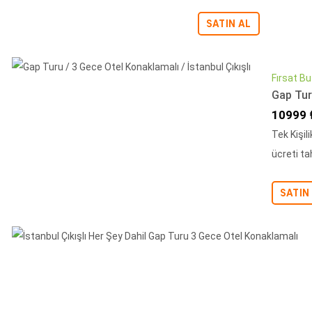
SATIN AL
Fırsat Bu
Gap Turu
İndiriml
10999 
Tek Kişil
ücreti tah
SATIN