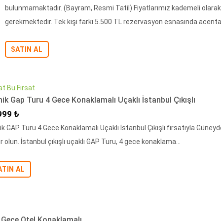
bulunmamaktadır. (Bayram, Resmi Tatil) Fiyatlarımız kademeli olarak
gerekmektedir. Tek kişi farkı 5.500 TL rezervasyon esnasında acenta
SATIN AL
at Bu Fırsat
nik Gap Turu 4 Gece Konaklamalı Uçaklı İstanbul Çıkışlı
irimli Fiyat
999 ₺
ik GAP Turu 4 Gece Konaklamalı Uçaklı İstanbul Çıkışlı fırsatıyla Güneyd
r olun. İstanbul çıkışlı uçaklı GAP Turu, 4 gece konaklama...
ATIN AL
 Gece Otel Konaklamalı