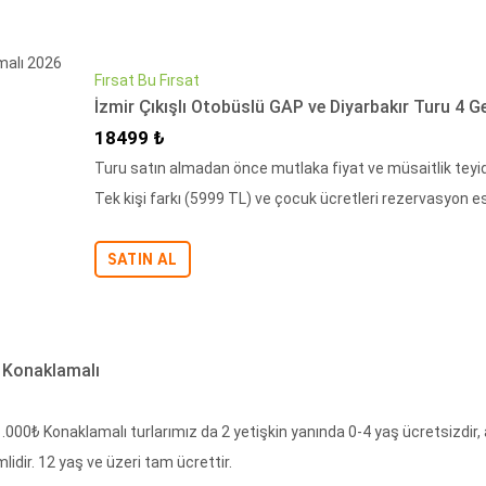
Fırsat Bu Fırsat
İzmir Çıkışlı Otobüslü GAP ve Diyarbakır Turu 4 
İndirimli Fiyat
18499 ₺
Turu satın almadan önce mutlaka fiyat ve müsaitlik teyidi
Tek kişi farkı (5999 TL) ve çocuk ücretleri rezervasyon
SATIN AL
 Konaklamalı
11.000₺ Konaklamalı turlarımız da 2 yetişkin yanında 0-4 yaş ücretsizdir, 
mlidir. 12 yaş ve üzeri tam ücrettir.