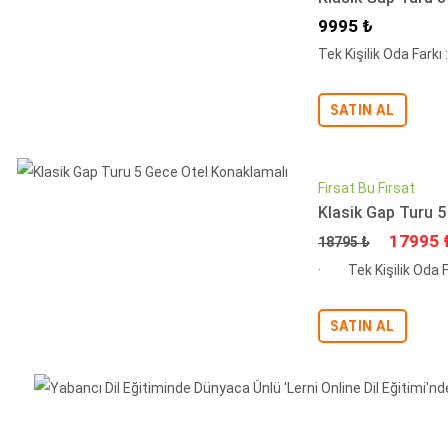
İndirimli Fiyat
9995 ₺
Tek Kişilik Oda Far
SATIN AL
Fırsat Bu Fırsat
Klasik Gap Turu 5
Fiyat
İndiriml
17995 
18795 ₺
· Tek Kişilik Oda 
SATIN AL