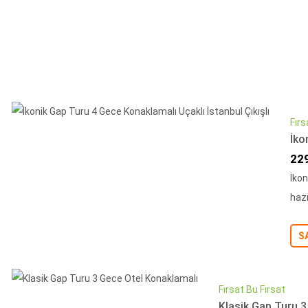
Fırs
İko
İnd
22
İkon
hazı
S
Fırsat Bu Fırsat
Klasik Gap Turu 3