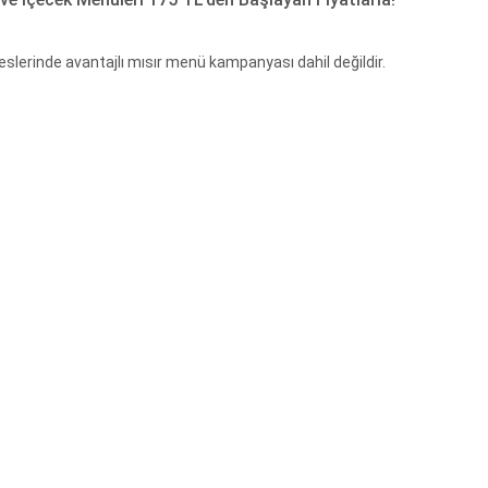
rinde avantajlı mısır menü kampanyası dahil değildir.
hafta sonu geçerlidir. Randevu iptalleri 24 saat önceden