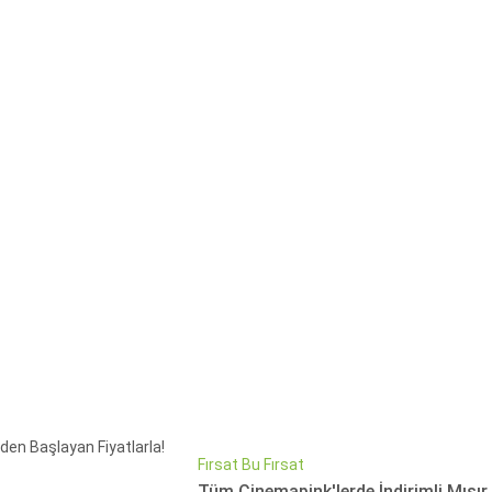
Fırsat Bu Fırsat
Tüm Cinemapink'lerde İndirimli Mısır