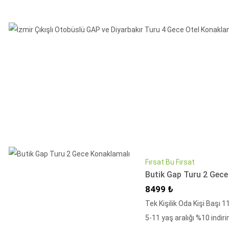
Fırsat Bu Fırsat
Butik Gap Turu 2 Gece
İndirimli Fiyat
8499 ₺
Tek Kişilik Oda Kişi Başı 
5-11 yaş aralığı %10 indiri