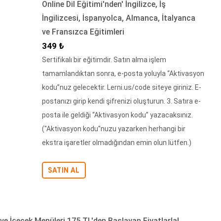
Online Dil Eğitimi'nden' İngilizce, İş
İngilizcesi, İspanyolca, Almanca, İtalyanca
ve Fransızca Eğitimleri
İndirimli Fiyat
349 ₺
Sertifikalı bir eğitimdir. Satın alma işlem
tamamlandıktan sonra, e-posta yoluyla “Aktivasyon
kodu”nuz gelecektir. Lerni.us/code siteye giriniz. E-
postanızı girip kendi şifrenizi oluşturun. 3. Satıra e-
posta ile geldiği “Aktivasyon kodu” yazacaksınız.
("Aktivasyon kodu"nuzu yazarken herhangi bir
ekstra işaretler olmadığından emin olun lütfen.)
SATIN AL
 ve İçecek Menüleri 175 TL'den Başlayan Fiyatlarla!