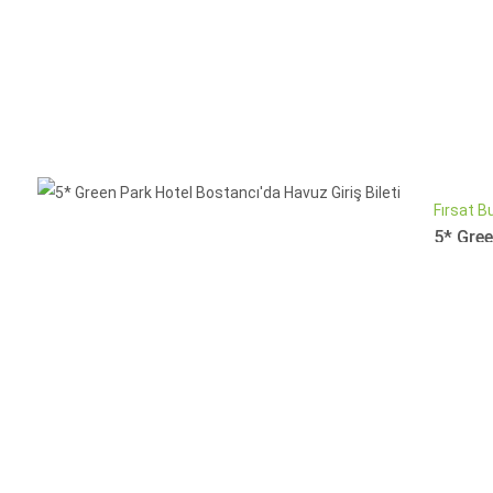
Fırsat B
5* Gree
İndirim
1200 
Haftanın
bildirilm
SATIN