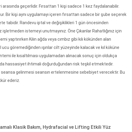
rasında geçerlidir. Fırsattan 1 kişi sadece 1 kez faydalanabilir.
ur. Bir kişi aynı uygulamayı içeren fırsattan sadece bir şube seçerek
te tabidir. Randevu iptal ve değişiklikleri 1 gün öncesinden
ğınız işletmeden istemeyi unutmayınız. Öne Çıkanlar Rahatlığınız için
emi yaptırırken Kılın ağda veya cımbız gibi kılı kökünden alan
kıl ucu göremediğinden ışınlar cilt yüzeyinde kalacak ve kıl köküne
temi ile kısaltılması uygulamadan alınacak sonuç için oldukça
nda hassasiyet ihtimali doğurduğundan risk teşkil etmektedir.
n seansa gelinmesi seansın ertelenmesine sebebiyet verecektir. Bu
kür ederiz.
malı Klasik Bakım, Hydrafacial ve Lifting Etkili Yüz