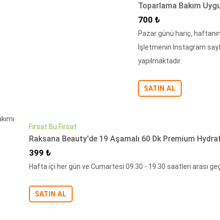
Toparlama Bakım Uygu
İndirimli Fiyat
700 ₺
Pazar günü hariç, haftanın
İşletmenin Instagram sayfa
yapılmaktadır.
SATIN AL
Fırsat Bu Fırsat
Raksana Beauty'de 19 Aşamalı 60 Dk Premium Hydrafa
İndirimli Fiyat
399 ₺
Hafta içi her gün ve Cumartesi 09.30 - 19.30 saatleri arası geç
SATIN AL