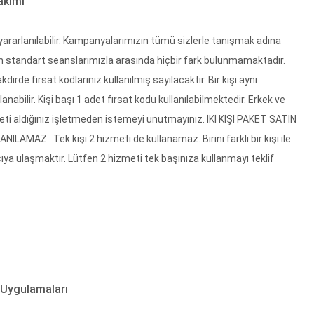
akımı
 yararlanılabilir. Kampanyalarımızın tümü sizlerle tanışmak adına
an standart seanslarımızla arasında hiçbir fark bulunmamaktadır.
kdirde fırsat kodlarınız kullanılmış sayılacaktır. Bir kişi aynı
abilir. Kişi başı 1 adet fırsat kodu kullanılabilmektedir. Erkek ve
meti aldığınız işletmeden istemeyi unutmayınız. İKİ KİŞİ PAKET SATIN
AZ. Tek kişi 2 hizmeti de kullanamaz. Birini farklı bir kişi ile
cıya ulaşmaktır. Lütfen 2 hizmeti tek başınıza kullanmayı teklif
y Uygulamaları