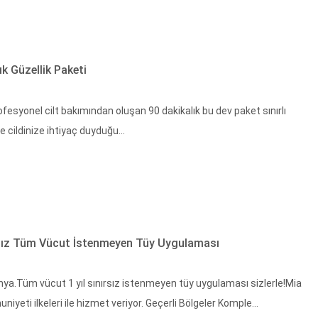
k Güzellik Paketi
esyonel cilt bakımından oluşan 90 dakikalık bu dev paket sınırlı
 cildinize ihtiyaç duyduğu...
ırsız Tüm Vücut İstenmeyen Tüy Uygulaması
ya.Tüm vücut 1 yıl sınırsız istenmeyen tüy uygulaması sizlerle!Mia
yeti ilkeleri ile hizmet veriyor. Geçerli Bölgeler Komple...