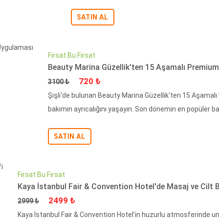
SATIN AL
Fırsat Bu Fırsat
Beauty Marina Güzellik'ten 15 Aşamalı Premium
Fiyat
İndirimli Fiyat
720 ₺
3100 ₺
Şişli'de bulunan Beauty Marina Güzellik'ten 15 Aşamalı
bakımın ayrıcalığını yaşayın. Son dönemin en popüler ba
SATIN AL
Fırsat Bu Fırsat
Kaya İstanbul Fair & Convention Hotel'de Masaj ve Cilt 
Fiyat
İndirimli Fiyat
2499 ₺
2999 ₺
Kaya İstanbul Fair & Convention Hotel’in huzurlu atmosferinde u