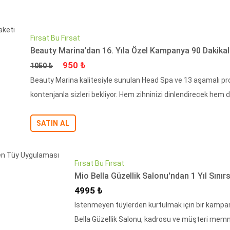
Fırsat Bu Fırsat
Beauty Marina’dan 16. Yıla Özel Kampanya 90 Dakikalı
Fiyat
İndirimli Fiyat
950 ₺
1050 ₺
Beauty Marina kalitesiyle sunulan Head Spa ve 13 aşamalı prof
kontenjanla sizleri bekliyor. Hem zihninizi dinlendirecek hem de
SATIN AL
Fırsat Bu Fırsat
Mio Bella Güzellik Salonu'ndan 1 Yıl Sın
İndirimli Fiyat
4995 ₺
İstenmeyen tüylerden kurtulmak için bir kampan
Bella Güzellik Salonu, kadrosu ve müşteri memnuni