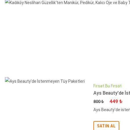
Fırsat Bu Fırsat
Ays Beauty'de İs
Fiyat
İndirimli 
449 ₺
800 ₺
Ays Beauty'de isten
SATIN AL