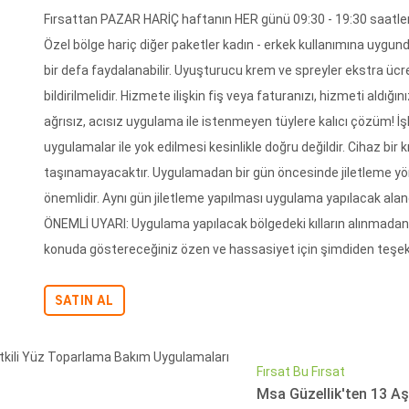
Fırsattan PAZAR HARİÇ haftanın HER günü 09:30 - 19:30 saatleri a
Özel bölge hariç diğer paketler kadın - erkek kullanımına uygund
bir defa faydalanabilir. Uyuşturucu krem ve spreyler ekstra ücre
bildirilmelidir. Hizmete ilişkin fiş veya faturanızı, hizmeti aldı
ağrısız, acısız uygulama ile istenmeyen tüylere kalıcı çözüm! İşl
uygulamalar ile yok edilmesi kesinlikle doğru değildir. Cihaz bir 
taşınamayacaktır. Uygulamadan bir gün öncesinde jiletleme yön
önemlidir. Aynı gün jiletleme yapılması uygulama yapılacak ala
ÖNEMLİ UYARI: Uygulama yapılacak bölgedeki kılların alınmada
konuda göstereceğiniz özen ve hassasiyet için şimdiden teşek
SATIN AL
Fırsat Bu Fırsat
Msa Güzellik'ten 13 Aşa