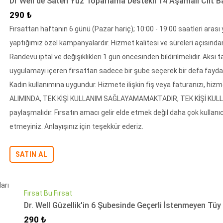
Dr Well'de Saten Yüz Toparlama Destekli 14 Aşamalı Cilt B
İndirimli Fiyat
290 ₺
Fırsattan haftanın 6 günü (Pazar hariç); 10:00 - 19:00 saatleri arası
yaptığımız özel kampanyalardır. Hizmet kalitesi ve süreleri açısınd
Randevu iptal ve değişiklikleri 1 gün öncesinden bildirilmelidir. Aksi ta
uygulamayı içeren fırsattan sadece bir şube seçerek bir defa faydalan
Kadın kullanımına uygundur. Hizmete ilişkin fiş veya faturanızı, hiz
ALIMINDA, TEK KİŞİ KULLANIM SAĞLAYAMAMAKTADIR, TEK KİŞİ KULLANILAM
paylaşmalıdır. Fırsatın amacı gelir elde etmek değil daha çok kullanı
etmeyiniz. Anlayışınız için teşekkür ederiz.
SATIN AL
Fırsat Bu Fırsat
Dr. Well Güzellik'in 6 Şubesinde Geçerli İstenmeyen Tü
İndirimli Fiyat
290 ₺