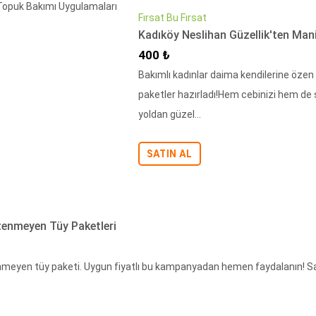
Fırsat Bu Fırsat
Kadıköy Neslihan Güzellik'ten Mani
İndirimli Fiyat
400 ₺
Bakımlı kadınlar daima kendilerine özen
paketler hazırladı!Hem cebinizi hem de 
yoldan güzel...
SATIN AL
tenmeyen Tüy Paketleri
Fiyat
meyen tüy paketi. Uygun fiyatlı bu kampanyadan hemen faydalanın! Sak