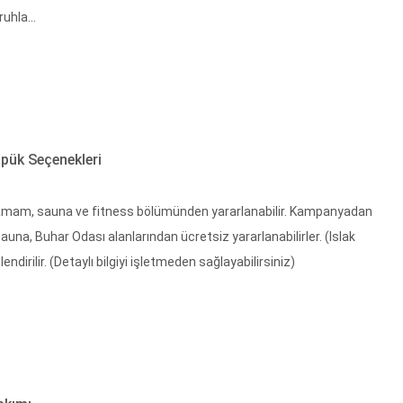
uhla...
öpük Seçenekleri
r. Hamam, sauna ve fitness bölümünden yararlanabilir. Kampanyadan
una, Buhar Odası alanlarından ücretsiz yararlanabilirler. (Islak
ndirilir. (Detaylı bilgiyi işletmeden sağlayabilirsiniz)