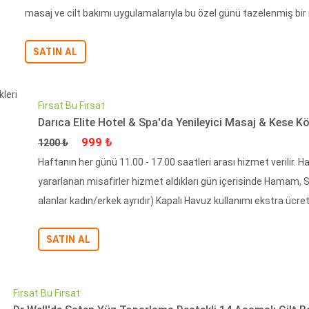
masaj ve cilt bakımı uygulamalarıyla bu özel günü tazelenmiş bir r
SATIN AL
Fırsat Bu Fırsat
Darıca Elite Hotel & Spa'da Yenileyici Masaj & Kese K
Fiyat
İndirimli Fiyat
999 ₺
1200 ₺
Haftanın her günü 11.00 - 17.00 saatleri arası hizmet verili
yararlanan misafirler hizmet aldıkları gün içerisinde Hamam, Sa
alanlar kadın/erkek ayrıdır) Kapalı Havuz kullanımı ekstra ücretle
SATIN AL
Fırsat Bu Fırsat