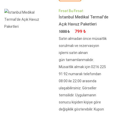
Fırsat Bu Fırsat
İstanbul Medikal Termal'de
Açık Havuz Paketleri
Fiyat
İndirimli Fiyat
799 ₺
1000 ₺
Satın almadan önce müsaitlik
sorulmalı ve rezervasyon
işlemi satın alınan
gün tamamlanmalıdır.
Müsaitlik almak için 0216 225
91 92 numaralı telefondan
08:00 ile 22:00 arasında
ulaşabilirsiniz. Görseller
temsilidir. Uygulamanın
sonucu kişiden kişiye göre
değişiklik gösterebilir. Kupon