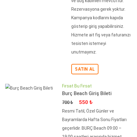
ve duş kabinleri mevcuttur.
Rezervasyona gerek yoktur.
Kampanya kodlarını kapıda
gösterip giriş yapabilirsiniz.
Hizmete ait fiş veya faturanızı
tesisten istemeyi
unutmayınız.
SATIN AL
Fırsat Bu Fırsat
Burç Beach Giriş Bileti
Fiyat
İndirimli Fiyat
550 ₺
700 ₺
Resmi Tatil, Özel Günler ve
Bayramlarda Hafta Sonu Fiyatları
geçerlidir. BURÇ Beach 09:00 –
19:00 saatleri arasında hizmet