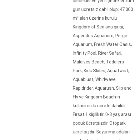
içecekler ve yerli içecekler tüm
gün ücretsiz dahil olup; 47.000
m² alan üzerine kurulu
Kingdom of Sea ana girişi,
Aspendos Aquarium, Perge
Aquarium, Fresh Water Oasis,
Infinity Pool, River Safari,
Maldives Beach, Toddlers
Park, Kids Slides, Aquatwist,
Aquablust, Whirlwave,
Rapidrider, Aquarush, Slip and
Fly ve Kingdom Beach’in
kullanımı da ücrete dahildir.
Fırsat 1 kişiliktir. 0-3 yaş arası
çocuk ücretsizdir. Otopark
ücretsizdir. Soyunma odaları