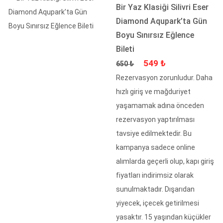
Bir Yaz Klasiği Silivri Eser
Diamond Aqupark’ta Gün
Boyu Sınırsız Eğlence
Bileti
Fiyat
İndirimli Fiyat
549 ₺
650 ₺
Rezervasyon zorunludur. Daha
hızlı giriş ve mağduriyet
yaşamamak adına önceden
rezervasyon yaptırılması
tavsiye edilmektedir. Bu
kampanya sadece online
alımlarda geçerli olup, kapı giriş
fiyatları indirimsiz olarak
sunulmaktadır. Dışarıdan
yiyecek, içecek getirilmesi
yasaktır. 15 yaşından küçükler