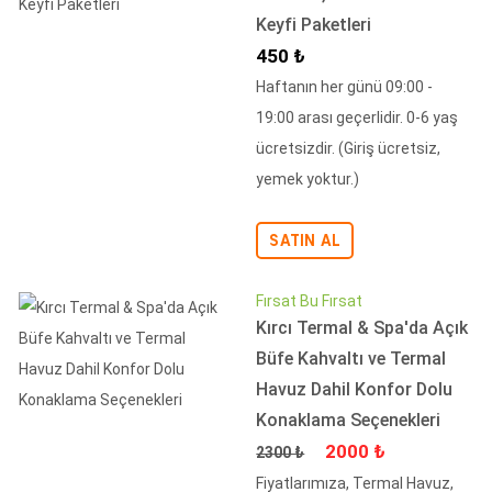
Keyfi Paketleri
İndirimli Fiyat
450 ₺
Haftanın her günü 09:00 -
19:00 arası geçerlidir. 0-6 yaş
ücretsizdir. (Giriş ücretsiz,
yemek yoktur.)
SATIN AL
Fırsat Bu Fırsat
Kırcı Termal & Spa'da Açık
Büfe Kahvaltı ve Termal
Havuz Dahil Konfor Dolu
Konaklama Seçenekleri
Fiyat
İndirimli Fiyat
2000 ₺
2300 ₺
Fiyatlarımıza, Termal Havuz,