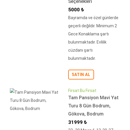
Seçenekleri
İndirimli Fiyat
5000 ₺
Bayramda ve özel günlerde
geçerli değildir. Minimum 2
Gece Konaklama şartı
bulunmaktadır. Evlilik
cüzdanı şartı
bulunmaktadır.
SATIN AL
Fırsat Bu Fırsat
Tam Pansiyon Mavi Yat
Turu 8 Gün Bodrum,
Gökova, Bodrum
İndirimli Fiyat
31999 ₺