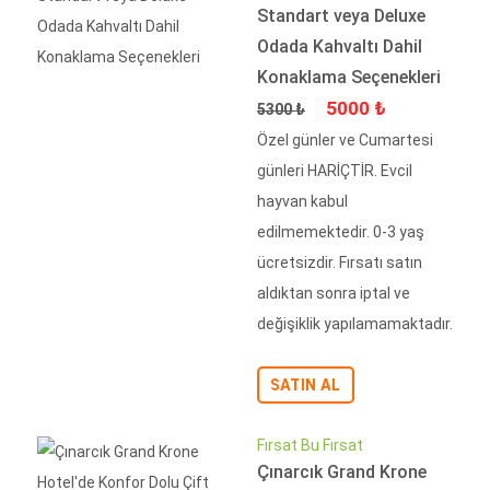
Standart veya Deluxe
Odada Kahvaltı Dahil
Konaklama Seçenekleri
Fiyat
İndirimli Fiyat
5000 ₺
5300 ₺
Özel günler ve Cumartesi
günleri HARİÇTİR. Evcil
hayvan kabul
edilmemektedir. 0-3 yaş
ücretsizdir. Fırsatı satın
aldıktan sonra iptal ve
değişiklik yapılamamaktadır.
SATIN AL
Fırsat Bu Fırsat
Çınarcık Grand Krone