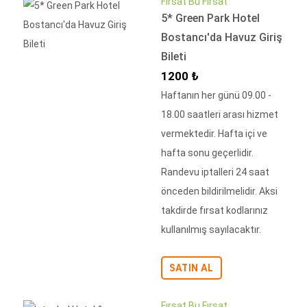
Fırsat Bu Fırsat
5* Green Park Hotel
Bostancı'da Havuz Giriş
Bileti
İndirimli Fiyat
1200 ₺
Haftanın her günü 09.00 -
18.00 saatleri arası hizmet
vermektedir. Hafta içi ve
hafta sonu geçerlidir.
Randevu iptalleri 24 saat
önceden bildirilmelidir. Aksi
takdirde fırsat kodlarınız
kullanılmış sayılacaktır.
SATIN AL
Fırsat Bu Fırsat