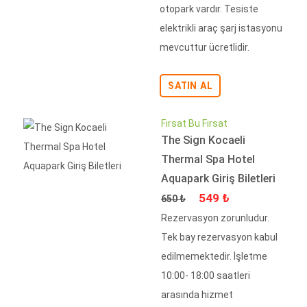
otopark vardır. Tesiste
elektrikli araç şarj istasyonu
mevcuttur ücretlidir.
SATIN AL
Fırsat Bu Fırsat
The Sign Kocaeli
Thermal Spa Hotel
Aquapark Giriş Biletleri
Fiyat
İndirimli Fiyat
549 ₺
650 ₺
Rezervasyon zorunludur.
Tek bay rezervasyon kabul
edilmemektedir. İşletme
10:00- 18:00 saatleri
arasında hizmet