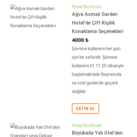
Fırsat Bu Fırsat
Ağva Asmalı Garden
Hotel'de Çift Kişilik
Konaklama Seçenekleri
İndirimli Fiyat
4000 ₺
Şömine kullanımı her gün
için bir seferdir. Şömine
kullanımı 01.11.25 itibariyle
başlamaktadır Bayramda
ve özel günlerde geçerli
değildir.
SATIN AL
Fırsat Bu Fırsat
Büyükada Yalı Otel'den