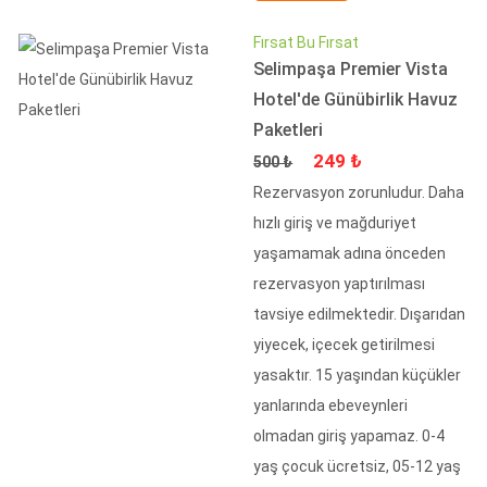
Fırsat Bu Fırsat
Selimpaşa Premier Vista
Hotel'de Günübirlik Havuz
Paketleri
Fiyat
İndirimli Fiyat
249 ₺
500 ₺
Rezervasyon zorunludur. Daha
hızlı giriş ve mağduriyet
yaşamamak adına önceden
rezervasyon yaptırılması
tavsiye edilmektedir. Dışarıdan
yiyecek, içecek getirilmesi
yasaktır. 15 yaşından küçükler
yanlarında ebeveynleri
olmadan giriş yapamaz. 0-4
yaş çocuk ücretsiz, 05-12 yaş