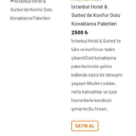
İstanbul Hotel &
Suites'de Konfor Dolu
Konaklama Paketleri
İndirimli Fiyat
2500 ₺
İstanbul Hotel & Suites’te
lüks ve konforun tadını
çıkarın!Özel konaklama
paketlerimizle şehrin
kalbinde eşsiz bir deneyim
yaşayın.Modern odalar,
nefis kahvaltılar ve özel
hizmetlerle kendinizi
şımartın.Bu fırsatı...
SATIN AL