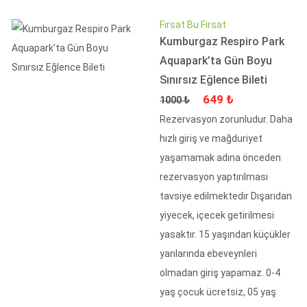
Fırsat Bu Fırsat
Kumburgaz Respiro Park
Aquapark’ta Gün Boyu
Sınırsız Eğlence Bileti
Fiyat
İndirimli Fiyat
649 ₺
1000 ₺
Rezervasyon zorunludur. Daha
hızlı giriş ve mağduriyet
yaşamamak adına önceden
rezervasyon yaptırılması
tavsiye edilmektedir Dışarıdan
yiyecek, içecek getirilmesi
yasaktır. 15 yaşından küçükler
yanlarında ebeveynleri
olmadan giriş yapamaz. 0-4
yaş çocuk ücretsiz, 05 yaş