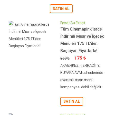
SATIN AL
Fırsat Bu Fırsat
Tüm Cinemapink'lerde
İndirimli Mısır ve İçecek
Menüleri 175 TL'den
Başlayan Fiyatlarla!
Fiyat
İndirimli Fiyat
175 ₺
260 ₺
AKMERKEZ, TERRACİTY,
BUYAKA AVM adreslerinde
avantajlı mısır menü
kampanyası dahil değildir.
SATIN AL