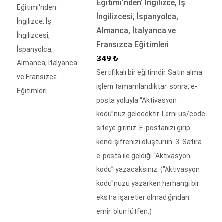
Eğitimi'nden' İngilizce, İş
İngilizcesi, İspanyolca,
Almanca, İtalyanca ve
Fransızca Eğitimleri
İndirimli Fiyat
349 ₺
Sertifikalı bir eğitimdir. Satın alma
işlem tamamlandıktan sonra, e-
posta yoluyla “Aktivasyon
kodu”nuz gelecektir. Lerni.us/code
siteye giriniz. E-postanızı girip
kendi şifrenizi oluşturun. 3. Satıra
e-posta ile geldiği “Aktivasyon
kodu” yazacaksınız. ("Aktivasyon
kodu"nuzu yazarken herhangi bir
ekstra işaretler olmadığından
emin olun lütfen.)