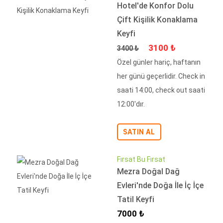
Hotel'de Konfor Dolu
Çift Kişilik Konaklama
Keyfi
Fiyat
İndirimli Fiyat
3100 ₺
3400 ₺
Özel günler hariç, haftanın
her günü geçerlidir. Check in
saati 14:00, check out saati
12:00'dır.
SATIN AL
Fırsat Bu Fırsat
Mezra Doğal Dağ
Evleri'nde Doğa İle İç İçe
Tatil Keyfi
İndirimli Fiyat
7000 ₺