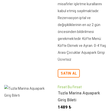
misafirler işletme kurallarını
kabul etmiş sayılmaktadır.
Rezervasyon iptal ve
değişikliklerinin en az 2 gün
öncesinden bildirilmesi
gerekmektedir. Köfte Menü:
Köfte Ekmek ve Ayran. 0-4 Yaş
Arası Çocuklar Aquapark Girişi
Ücretsiz
SATIN AL
Fırsat Bu Fırsat
Tuzla Marina Aquapark
Giriş Bileti
İndirimli Fiyat
1489 ₺