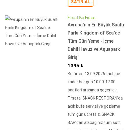
SATIN AL
Fırsat Bu Fırsat
Avrupa'nın En Büyük Sualtı
Parkı Kingdom of Sea'de
Tüm Gün Yeme - İçme
Dahil Havuz ve Aquapark
Girişi
İndirimli Fiyat
1395 ₺
Bu fırsat 13.09.2026 tarihine
kadar her gün 10:00-17:00
saatleri arasında geçerlidir.
Fırsata, SNACK RESTORAN’da
açık büfe servisi ve gözleme
tüm gün ücretsiz, SNACK
BAR’dan alacağınız tüm soft