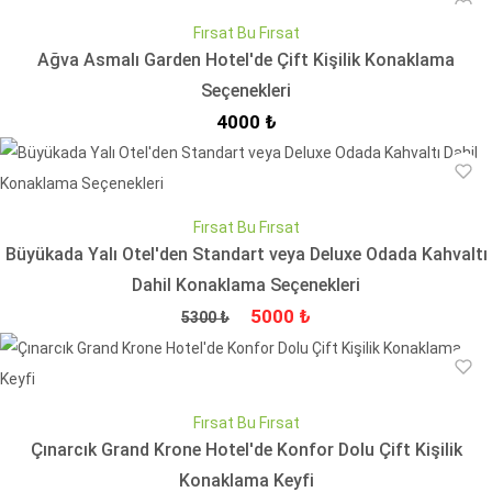
Fırsat Bu Fırsat
Ağva Asmalı Garden Hotel'de Çift Kişilik Konaklama
Seçenekleri
İndirimli Fiyat
4000 ₺
Fırsat Bu Fırsat
Büyükada Yalı Otel'den Standart veya Deluxe Odada Kahvaltı
Dahil Konaklama Seçenekleri
Fiyat
İndirimli Fiyat
5000 ₺
5300 ₺
Fırsat Bu Fırsat
Çınarcık Grand Krone Hotel'de Konfor Dolu Çift Kişilik
Konaklama Keyfi