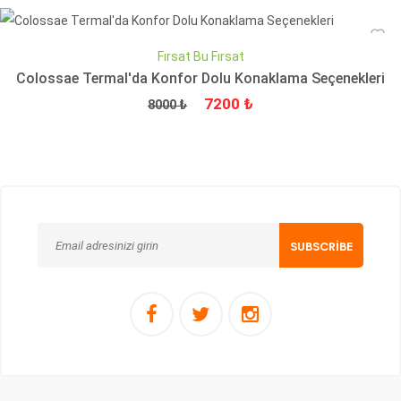
Fırsat Bu Fırsat
Colossae Termal'da Konfor Dolu Konaklama Seçenekleri
Fiyat
İndirimli Fiyat
7200 ₺
8000 ₺