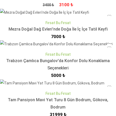
Fiyat
İndirimli Fiyat
3100 ₺
3400 ₺
Fırsat Bu Fırsat
Mezra Doğal Dağ Evleri'nde Doğa İle İç İçe Tatil Keyfi
İndirimli Fiyat
7000 ₺
Fırsat Bu Fırsat
Trabzon Çamlıca Bungalov'da Konfor Dolu Konaklama
Seçenekleri
İndirimli Fiyat
5000 ₺
Fırsat Bu Fırsat
Tam Pansiyon Mavi Yat Turu 8 Gün Bodrum, Gökova,
Bodrum
İndirimli Fiyat
31999 ₺