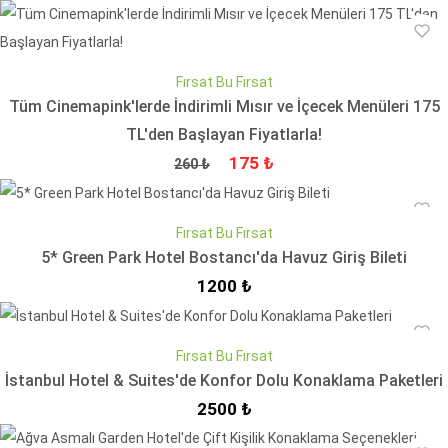
Fırsat Bu Fırsat
Tüm Cinemapink'lerde İndirimli Mısır ve İçecek Menüleri 175
TL'den Başlayan Fiyatlarla!
Fiyat
İndirimli Fiyat
175 ₺
260 ₺
Fırsat Bu Fırsat
5* Green Park Hotel Bostancı'da Havuz Giriş Bileti
İndirimli Fiyat
1200 ₺
Fırsat Bu Fırsat
İstanbul Hotel & Suites'de Konfor Dolu Konaklama Paketleri
İndirimli Fiyat
2500 ₺