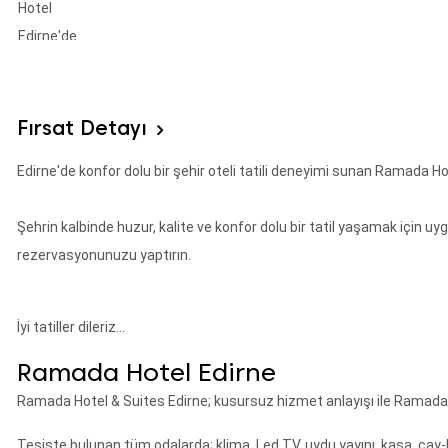
Fırsat Detayı
Edirne'de konfor dolu bir şehir oteli tatili deneyimi sunan Ramada H
Şehrin kalbinde huzur, kalite ve konfor dolu bir tatil yaşamak için 
rezervasyonunuzu yaptırın.
İyi tatiller dileriz...
Ramada Hotel Edirne
Ramada Hotel & Suites Edirne; kusursuz hizmet anlayışı ile Ramada ka
Tesiste bulunan tüm odalarda; klima, Led TV, uydu yayını, kasa, çay-