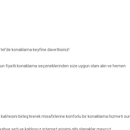
otel'de konaklama keyfine davetlisiniz!
uygun fiyatlı konaklama seçeneklerinden size uygun olanı alın ve hemen
litesini birleştirerek misafirlerine konforlu bir konaklama hizmeti su
kahve seti ve kablosuz internet erişimi gibi olanaklar mevcut.