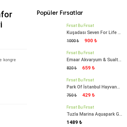
for
Popüler Fırsatlar
i
Fırsat Bu Fırsat
Kuşadası Seven For Life Thermal Hotel'de Günübirlik Tesis Kullanımı
Fiyat
Fiyat
900 ₺
1000 ₺
Fırsat Bu Fırsat
Emaar Akvaryum & Sualtı Hayvanat Bahçesi İstanbul Giriş Bileti
ve kongre
Fiyat
Fiyat
659 ₺
820 ₺
Fırsat Bu Fırsat
Park Of İstanbul Hayvanat Bahçesi Giriş Bileti
Fiyat
Fiyat
429 ₺
750 ₺
Fırsat Bu Fırsat
Tuzla Marina Aquapark Giriş Bileti
Fiyat
1489 ₺