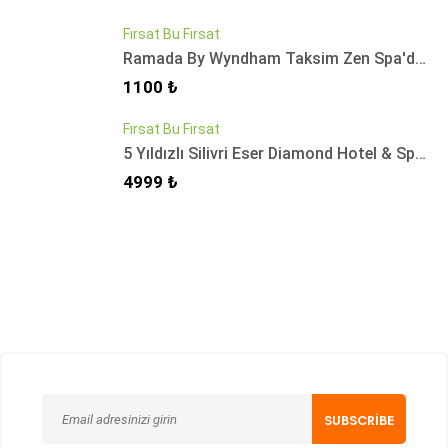
Fırsat Bu Fırsat
Ramada By Wyndham Taksim Zen Spa'da Masaj Seçenekleri, Islak Alan Kullanımı ve İkramlar
Fiyat
1100 ₺
Fırsat Bu Fırsat
5 Yıldızlı Silivri Eser Diamond Hotel & Spa'da Avantajlı Tatil Paketleri
Fiyat
4999 ₺