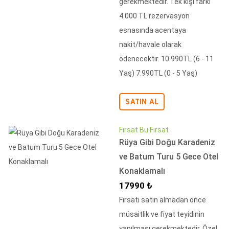
gerekmektedir. Tek kişi farkı
4.000 TL rezervasyon
esnasında acentaya
nakit/havale olarak
ödenecektir. 10.990TL (6 - 11
Yaş) 7.990TL (0 - 5 Yaş)
SATIN AL
Fırsat Bu Fırsat
Rüya Gibi Doğu Karadeniz
ve Batum Turu 5 Gece Otel
Konaklamalı
İndirimli Fiyat
17990 ₺
Fırsatı satın almadan önce
müsaitlik ve fiyat teyidinin
yapılması gerekmektedir. Özel