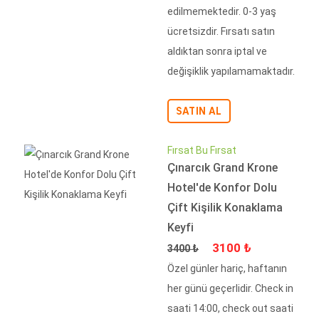
edilmemektedir. 0-3 yaş
ücretsizdir. Fırsatı satın
aldıktan sonra iptal ve
değişiklik yapılamamaktadır.
SATIN AL
Fırsat Bu Fırsat
Çınarcık Grand Krone
Hotel'de Konfor Dolu
Çift Kişilik Konaklama
Keyfi
Fiyat
İndirimli Fiyat
3100 ₺
3400 ₺
Özel günler hariç, haftanın
her günü geçerlidir. Check in
saati 14:00, check out saati