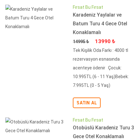
Fırsat Bu Fırsat
Karadeniz Yaylalar ve
Batum Turu 4 Gece Otel
Konaklamalı
Fiyat
İndirimli Fiyat
13990 ₺
14995 ₺
Tek Kişilik Oda Farkı : 4000 tl
rezervasyon esnasında
acenteye ödenir Çocuk:
10.995TL (6 - 11 Yaş)Bebek:
7.995TL (0 - 5 Yaş)
SATIN AL
Fırsat Bu Fırsat
Otobüslü Karadeniz Turu 3
Gece Otel Konaklamalı