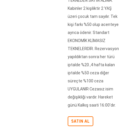
TEKNEDEN SATIN ALINIR.
Kabinler 2 kişiliktir 2 YAŞ
üzeri çocuk tam sayılır. Tek
kişi farkı %50 olup acenteye
ayrıca ödenir. Standart
EKONOMİK KLİMASIZ
TEKNELERDİR. Rezervasyon
yapıldıktan sonra her türü
iptalde %20 ,4 hafta kalan
iptalde %50 ceza diğer
süreçte %100 ceza
UYGULANIR Cezasız isim
değişikliği vardır. Hareket
günü Kalkış saati 16:00'dır.
SATIN AL