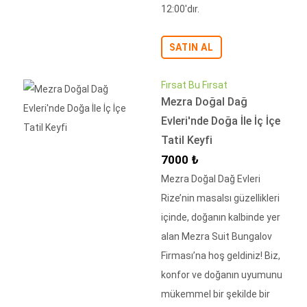
12:00'dır.
SATIN AL
Fırsat Bu Fırsat
Mezra Doğal Dağ
Evleri'nde Doğa İle İç İçe
Tatil Keyfi
İndirimli Fiyat
7000 ₺
Mezra Doğal Dağ Evleri
Rize’nin masalsı güzellikleri
içinde, doğanın kalbinde yer
alan Mezra Suit Bungalov
Firması’na hoş geldiniz! Biz,
konfor ve doğanın uyumunu
mükemmel bir şekilde bir