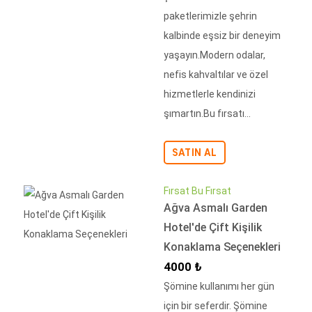
paketlerimizle şehrin
kalbinde eşsiz bir deneyim
yaşayın.Modern odalar,
nefis kahvaltılar ve özel
hizmetlerle kendinizi
şımartın.Bu fırsatı...
SATIN AL
Fırsat Bu Fırsat
Ağva Asmalı Garden
Hotel'de Çift Kişilik
Konaklama Seçenekleri
İndirimli Fiyat
4000 ₺
Şömine kullanımı her gün
için bir seferdir. Şömine