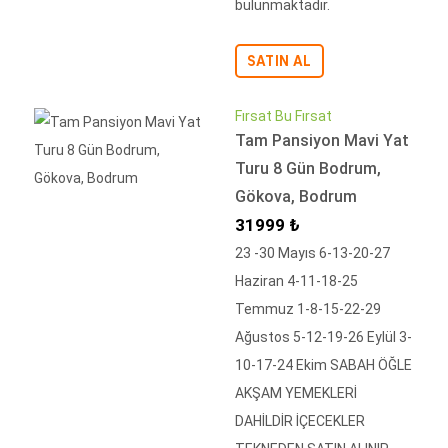
bulunmaktadır.
SATIN AL
Fırsat Bu Fırsat
Tam Pansiyon Mavi Yat
Turu 8 Gün Bodrum,
Gökova, Bodrum
İndirimli Fiyat
31999 ₺
23 -30 Mayıs 6-13-20-27
Haziran 4-11-18-25
Temmuz 1-8-15-22-29
Ağustos 5-12-19-26 Eylül 3-
10-17-24 Ekim SABAH ÖĞLE
AKŞAM YEMEKLERİ
DAHİLDİR İÇECEKLER