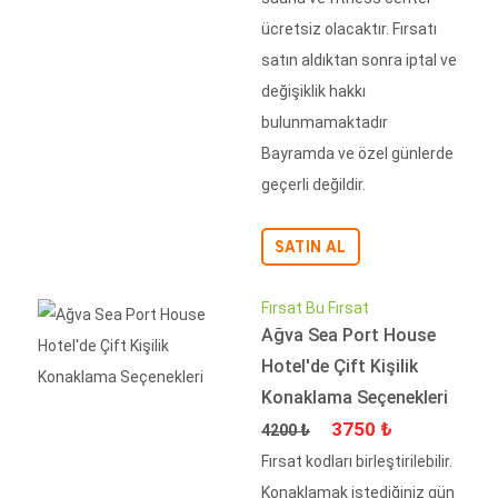
ücretsiz olacaktır. Fırsatı
satın aldıktan sonra iptal ve
değişiklik hakkı
bulunmamaktadır
Bayramda ve özel günlerde
geçerli değildir.
SATIN AL
Fırsat Bu Fırsat
Ağva Sea Port House
Hotel'de Çift Kişilik
Konaklama Seçenekleri
Fiyat
İndirimli Fiyat
3750 ₺
4200 ₺
Fırsat kodları birleştirilebilir.
Konaklamak istediğiniz gün