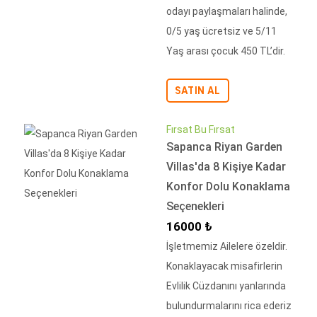
odayı paylaşmaları halinde,
0/5 yaş ücretsiz ve 5/11
Yaş arası çocuk 450 TL’dir.
SATIN AL
Fırsat Bu Fırsat
Sapanca Riyan Garden
Villas'da 8 Kişiye Kadar
Konfor Dolu Konaklama
Seçenekleri
İndirimli Fiyat
16000 ₺
İşletmemiz Ailelere özeldir.
Konaklayacak misafirlerin
Evlilik Cüzdanını yanlarında
bulundurmalarını rica ederiz