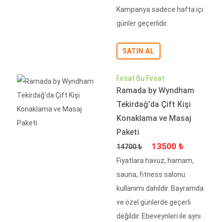
Kampanya sadece hafta içi
günler geçerlidir.
SATIN AL
Fırsat Bu Fırsat
Ramada by Wyndham
Tekirdağ'da Çift Kişi
Konaklama ve Masaj
Paketi
Fiyat
İndirimli Fiyat
13500 ₺
14700 ₺
Fiyatlara havuz, hamam,
sauna, fitness salonu
kullanımı dahildir. Bayramda
ve özel günlerde geçerli
değildir. Ebeveynleri ile aynı