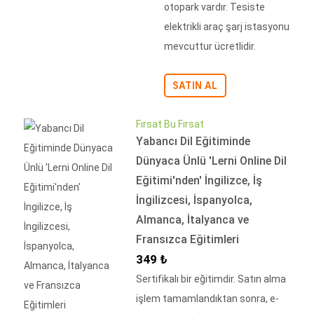
otopark vardır. Tesiste
elektrikli araç şarj istasyonu
mevcuttur ücretlidir.
SATIN AL
Fırsat Bu Fırsat
Yabancı Dil Eğitiminde
Dünyaca Ünlü 'Lerni Online Dil
Eğitimi'nden' İngilizce, İş
İngilizcesi, İspanyolca,
Almanca, İtalyanca ve
Fransızca Eğitimleri
İndirimli Fiyat
349 ₺
Sertifikalı bir eğitimdir. Satın alma
işlem tamamlandıktan sonra, e-