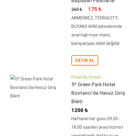
Başlayan Fiyatlarla!
Fiyat
İndirimli Fiyat
175 ₺
260 ₺
AKMERKEZ, TERRACİTY,
BUYAKA AVM adreslerinde
avantajlı mısır menü
kampanyası dahil değildir.
SATIN AL
Fırsat Bu Fırsat
5* Green Park Hotel
Bostancı'da Havuz Giriş
Bileti
İndirimli Fiyat
1200 ₺
Haftanın her günü 09.00 -
18.00 saatleri arası hizmet
vermektedir. Hafta içi ve