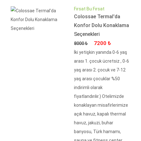
Fırsat Bu Fırsat
Colossae Termal'da
Konfor Dolu Konaklama
Seçenekleri
Fiyat
İndirimli Fiyat
7200 ₺
8000 ₺
İki yetişkin yanında 0-6 yaş
arası 1. çocuk ücretsiz , 0-6
yaş arası 2. çocuk ve 7-12
yaş arası çocuklar %50
indirimli olarak
fiyatlandırılır.) Otelimizde
konaklayan misafirlerimize
açık havuz, kapalı thermal
havuz, jakuzi, buhar
banyosu, Türk hamamı,
sauna ve fitness center