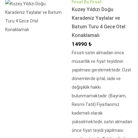
Fırsat Bu Fırsat
Kuzey Yıldızı Doğu
Karadeniz Yaylalar ve
Batum Turu 4 Gece Otel
Konaklamalı
İndirimli Fiyat
14990 ₺
Fırsatı satın almadan önce
müsaitlik ve fiyat teyidinin
yapılması gerekmektedir. Özel
dönemlerde iptal, iade ve
değişiklik hakkı
bulunmamaktadır. (Bayram,
Resmi Tatil) Fiyatlarımız
kademeli olarak
yükselmektedir, satın almadan
önce fiyat teyidi yapılması