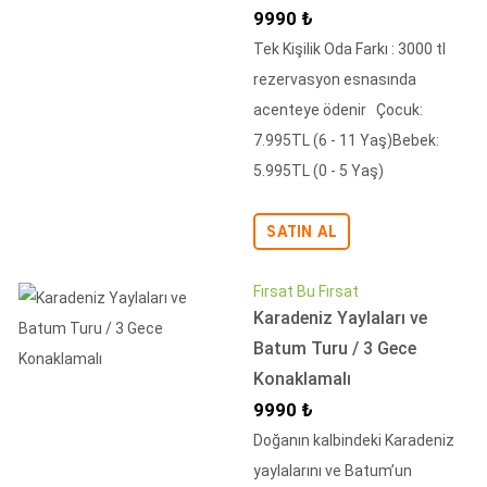
İndirimli Fiyat
9990 ₺
Tek Kişilik Oda Farkı : 3000 tl
rezervasyon esnasında
acenteye ödenir Çocuk:
7.995TL (6 - 11 Yaş)Bebek:
5.995TL (0 - 5 Yaş)
SATIN AL
Fırsat Bu Fırsat
Karadeniz Yaylaları ve
Batum Turu / 3 Gece
Konaklamalı
İndirimli Fiyat
9990 ₺
Doğanın kalbindeki Karadeniz
yaylalarını ve Batum’un