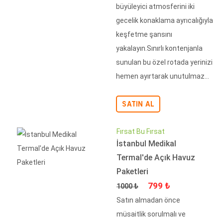
büyüleyici atmosferini iki
gecelik konaklama ayrıcalığıyla
keşfetme şansını
yakalayın.Sınırlı kontenjanla
sunulan bu özel rotada yerinizi
hemen ayırtarak unutulmaz...
SATIN AL
Fırsat Bu Fırsat
İstanbul Medikal
Termal'de Açık Havuz
Paketleri
Fiyat
İndirimli Fiyat
799 ₺
1000 ₺
Satın almadan önce
müsaitlik sorulmalı ve