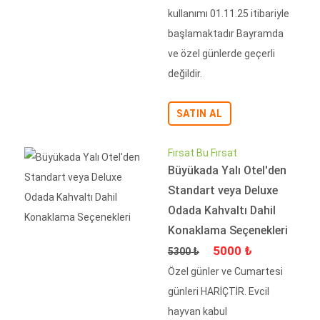
kullanımı 01.11.25 itibariyle
başlamaktadır Bayramda
ve özel günlerde geçerli
değildir.
SATIN AL
Fırsat Bu Fırsat
Büyükada Yalı Otel'den
Standart veya Deluxe
Odada Kahvaltı Dahil
Konaklama Seçenekleri
Fiyat
İndirimli Fiyat
5000 ₺
5300 ₺
Özel günler ve Cumartesi
günleri HARİÇTİR. Evcil
hayvan kabul