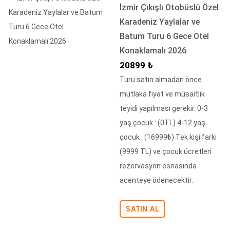
İzmir Çıkışlı Otobüslü Özel
Karadeniz Yaylalar ve
Batum Turu 6 Gece Otel
Konaklamalı 2026
İndirimli Fiyat
20899 ₺
Turu satın almadan önce
mutlaka fiyat ve müsaitlik
teyidi yapılması gerekir. 0-3
yaş çocuk : (0TL) 4-12 yaş
çocuk : (16999₺) Tek kişi farkı
(9999 TL) ve çocuk ücretleri
rezervasyon esnasında
acenteye ödenecektir.
SATIN AL