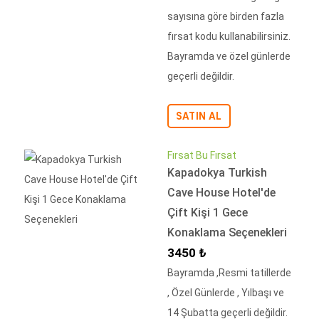
sayısına göre birden fazla
fırsat kodu kullanabilirsiniz.
Bayramda ve özel günlerde
geçerli değildir.
SATIN AL
Fırsat Bu Fırsat
Kapadokya Turkish
Cave House Hotel'de
Çift Kişi 1 Gece
Konaklama Seçenekleri
İndirimli Fiyat
3450 ₺
Bayramda ,Resmi tatillerde
, Özel Günlerde , Yılbaşı ve
14 Şubatta geçerli değildir.