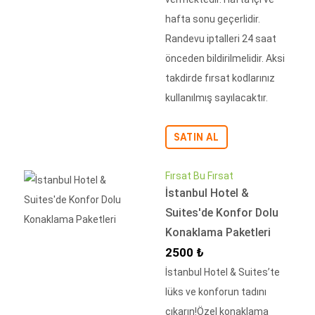
hafta sonu geçerlidir.
Randevu iptalleri 24 saat
önceden bildirilmelidir. Aksi
takdirde fırsat kodlarınız
kullanılmış sayılacaktır.
SATIN AL
Fırsat Bu Fırsat
İstanbul Hotel &
Suites'de Konfor Dolu
Konaklama Paketleri
İndirimli Fiyat
2500 ₺
İstanbul Hotel & Suites’te
lüks ve konforun tadını
çıkarın!Özel konaklama