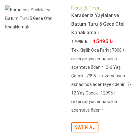
Fırsat Bu Fırsat
Karadeniz Yaylalar ve
Batum Turu 5 Gece Otel
Konaklamalı
Fiyat
İndirimli Fiyat
15495 ₺
17995 ₺
Tek Kişilik Oda Farkı : 7000 tl
rezervasyon esnasında
acenteye ödenir 2-6 Yaş
Çocuk : 7995 tl rezervasyon
esnasında acenteye ödenir 7-
12 Yaş Çocuk : 12995 tl
rezervasyon esnasında
acenteye ödenir
SATIN AL