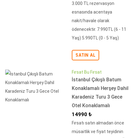
3.000 TL rezervasyon
esnasında acentaya
nakit/havale olarak
ödenecektir. 7.990TL (6 - 11
Yaş) 5.990TL (0 - 5 Yaş)
SATIN AL
Fırsat Bu Fırsat
İstanbul Çıkışlı Batum
Konaklamalı Herşey Dahil
Karadeniz Turu 3 Gece
Otel Konaklamalı
İndirimli Fiyat
14990 ₺
Fırsatı satın almadan önce
müsaitlik ve fiyat teyidinin