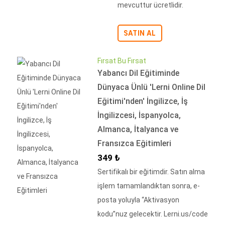
mevcuttur ücretlidir.
SATIN AL
Fırsat Bu Fırsat
Yabancı Dil Eğitiminde
Dünyaca Ünlü 'Lerni Online Dil
Eğitimi'nden' İngilizce, İş
İngilizcesi, İspanyolca,
Almanca, İtalyanca ve
Fransızca Eğitimleri
İndirimli Fiyat
349 ₺
Sertifikalı bir eğitimdir. Satın alma
işlem tamamlandıktan sonra, e-
posta yoluyla “Aktivasyon
kodu”nuz gelecektir. Lerni.us/code