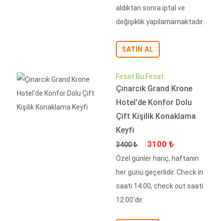
aldıktan sonra iptal ve
değişiklik yapılamamaktadır.
SATIN AL
Fırsat Bu Fırsat
Çınarcık Grand Krone
Hotel'de Konfor Dolu
Çift Kişilik Konaklama
Keyfi
Fiyat
İndirimli Fiyat
3100 ₺
3400 ₺
Özel günler hariç, haftanın
her günü geçerlidir. Check in
saati 14:00, check out saati
12:00'dır.