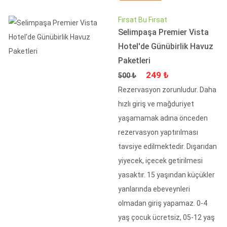
Fırsat Bu Fırsat
Selimpaşa Premier Vista
Hotel'de Günübirlik Havuz
Paketleri
Fiyat
İndirimli Fiyat
249 ₺
500 ₺
Rezervasyon zorunludur. Daha
hızlı giriş ve mağduriyet
yaşamamak adına önceden
rezervasyon yaptırılması
tavsiye edilmektedir. Dışarıdan
yiyecek, içecek getirilmesi
yasaktır. 15 yaşından küçükler
yanlarında ebeveynleri
olmadan giriş yapamaz. 0-4
yaş çocuk ücretsiz, 05-12 yaş