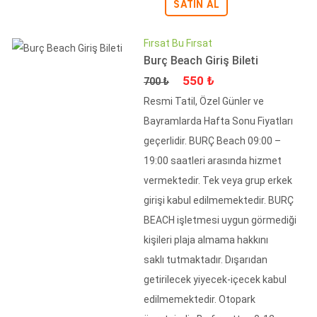
SATIN AL
Fırsat Bu Fırsat
Burç Beach Giriş Bileti
Fiyat
İndirimli Fiyat
550 ₺
700 ₺
Resmi Tatil, Özel Günler ve
Bayramlarda Hafta Sonu Fiyatları
geçerlidir. BURÇ Beach 09:00 –
19:00 saatleri arasında hizmet
vermektedir. Tek veya grup erkek
girişi kabul edilmemektedir. BURÇ
BEACH işletmesi uygun görmediği
kişileri plaja almama hakkını
saklı tutmaktadır. Dışarıdan
getirilecek yiyecek-içecek kabul
edilmemektedir. Otopark