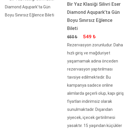
Bir Yaz Klasiği Silivri Eser
Diamond Aqupark’ta Gün
Boyu Sınırsız Eğlence
Bileti
Fiyat
İndirimli Fiyat
549 ₺
650 ₺
Rezervasyon zorunludur. Daha
hızlı giriş ve mağduriyet
yaşamamak adına önceden
rezervasyon yaptırılması
tavsiye edilmektedir. Bu
kampanya sadece online
alımlarda geçerli olup, kapı giriş
fiyatları indirimsiz olarak
sunulmaktadır. Dışarıdan
yiyecek, içecek getirilmesi
yasaktır. 15 yaşından küçükler