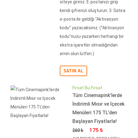
siteye giriniz. E-postanızı girip
kendi şifrenizi oluşturun. 3. Satıra
e-posta ile geldiği “Aktivasyon
kodu” yazacaksınız. ("Aktivasyon
kodu"nuzu yazarken herhangi bir
ekstra işaretler olmadığından
emin olun lütfen.)
SATIN AL
Fırsat Bu Fırsat
Tüm Cinemapink'lerde
İndirimli Mısır ve İçecek
Menüleri 175 TL'den
Başlayan Fiyatlarla!
Fiyat
İndirimli Fiyat
175 ₺
260 ₺