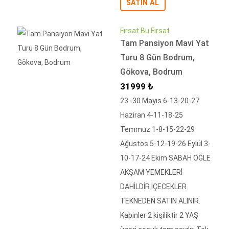
SATIN AL
Fırsat Bu Fırsat
Tam Pansiyon Mavi Yat
Turu 8 Gün Bodrum,
Gökova, Bodrum
İndirimli Fiyat
31999 ₺
23 -30 Mayıs 6-13-20-27
Haziran 4-11-18-25
Temmuz 1-8-15-22-29
Ağustos 5-12-19-26 Eylül 3-
10-17-24 Ekim SABAH ÖĞLE
AKŞAM YEMEKLERİ
DAHİLDİR İÇECEKLER
TEKNEDEN SATIN ALINIR.
Kabinler 2 kişiliktir 2 YAŞ