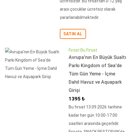
ücretsizdir. Bu fırsattan 0-12 yaş
arası çocuklar ücretsiz olarak
yararlanabilmektedir.
SATIN AL
Fırsat Bu Fırsat
Avrupa'nın En Büyük Sualtı
Parkı Kingdom of Sea'de
Tüm Gün Yeme - İçme
Dahil Havuz ve Aquapark
Girişi
İndirimli Fiyat
1395 ₺
Bu fırsat 13.09.2026 tarihine
kadar her gün 10:00-17:00
saatleri arasında geçerlidir.
Fırsata, SNACK RESTORAN’da