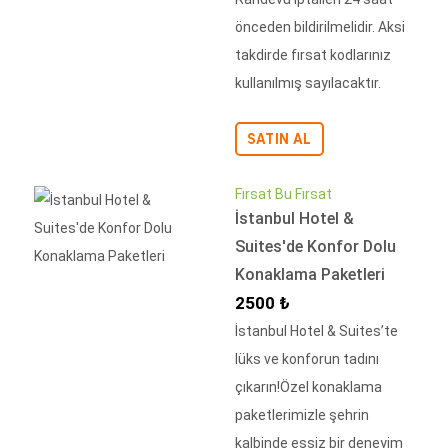
önceden bildirilmelidir. Aksi
takdirde fırsat kodlarınız
kullanılmış sayılacaktır.
SATIN AL
Fırsat Bu Fırsat
İstanbul Hotel &
Suites'de Konfor Dolu
Konaklama Paketleri
İndirimli Fiyat
2500 ₺
İstanbul Hotel & Suites’te
lüks ve konforun tadını
çıkarın!Özel konaklama
paketlerimizle şehrin
kalbinde eşsiz bir deneyim