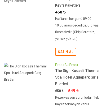
Keyfi Paketleri
İndirimli Fiyat
450 ₺
Haftanın her günü 09:00 -
19:00 arası geçerlidir. 0-6 yaş
ücretsizdir. (Giriş ücretsiz,
yemek yoktur.)
SATIN AL
Fırsat Bu Fırsat
The Sign Kocaeli Thermal
Spa Hotel Aquapark Giriş
Biletleri
Fiyat
İndirimli Fiyat
549 ₺
650 ₺
Rezervasyon zorunludur. Tek
bay rezervasyon kabul