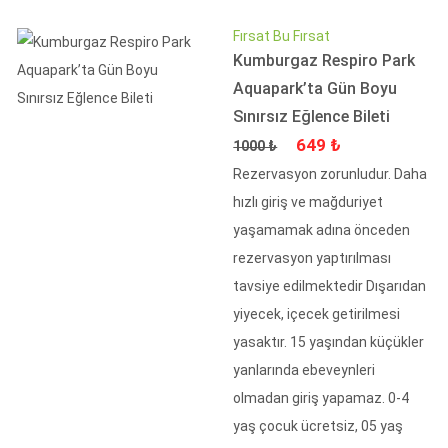
Fırsat Bu Fırsat
Kumburgaz Respiro Park
Aquapark’ta Gün Boyu
Sınırsız Eğlence Bileti
Fiyat
İndirimli Fiyat
649 ₺
1000 ₺
Rezervasyon zorunludur. Daha
hızlı giriş ve mağduriyet
yaşamamak adına önceden
rezervasyon yaptırılması
tavsiye edilmektedir Dışarıdan
yiyecek, içecek getirilmesi
yasaktır. 15 yaşından küçükler
yanlarında ebeveynleri
olmadan giriş yapamaz. 0-4
yaş çocuk ücretsiz, 05 yaş