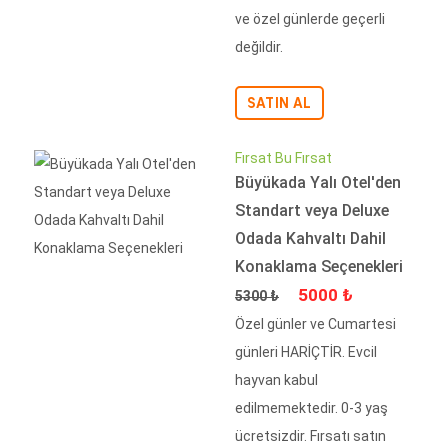
ve özel günlerde geçerli
değildir.
SATIN AL
Fırsat Bu Fırsat
Büyükada Yalı Otel'den
Standart veya Deluxe
Odada Kahvaltı Dahil
Konaklama Seçenekleri
Fiyat
İndirimli Fiyat
5000 ₺
5300 ₺
Özel günler ve Cumartesi
günleri HARİÇTİR. Evcil
hayvan kabul
edilmemektedir. 0-3 yaş
ücretsizdir. Fırsatı satın