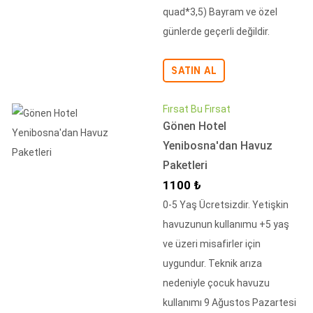
quad*3,5) Bayram ve özel
günlerde geçerli değildir.
SATIN AL
Fırsat Bu Fırsat
Gönen Hotel
Yenibosna'dan Havuz
Paketleri
İndirimli Fiyat
1100 ₺
0-5 Yaş Ücretsizdir. Yetişkin
havuzunun kullanımu +5 yaş
ve üzeri misafirler için
uygundur. Teknik arıza
nedeniyle çocuk havuzu
kullanımı 9 Ağustos Pazartesi