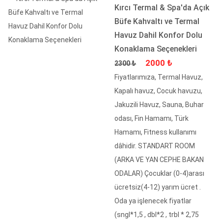
Kırcı Termal & Spa'da Açık
Büfe Kahvaltı ve Termal
Havuz Dahil Konfor Dolu
Konaklama Seçenekleri
Fiyat
İndirimli Fiyat
2000 ₺
2300 ₺
Fiyatlarımıza, Termal Havuz,
Kapalı havuz, Cocuk havuzu,
Jakuzili Havuz, Sauna, Buhar
odası, Fin Hamamı, Türk
Hamamı, Fitness kullanımı
dâhidir. STANDART ROOM
(ARKA VE YAN CEPHE BAKAN
ODALAR) Çocuklar (0-4)arası
ücretsiz(4-12) yarım ücret .
Oda ya işlenecek fiyatlar
(sngl*1,5 , dbl*2 , trbl * 2,75