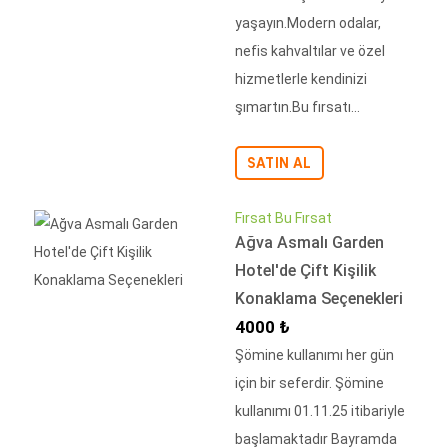
yaşayın.Modern odalar,
nefis kahvaltılar ve özel
hizmetlerle kendinizi
şımartın.Bu fırsatı...
SATIN AL
Fırsat Bu Fırsat
Ağva Asmalı Garden
Hotel'de Çift Kişilik
Konaklama Seçenekleri
İndirimli Fiyat
4000 ₺
Şömine kullanımı her gün
için bir seferdir. Şömine
kullanımı 01.11.25 itibariyle
başlamaktadır Bayramda