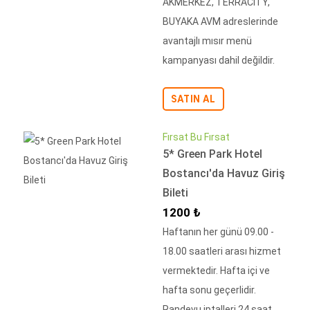
AKMERKEZ, TERRACİTY,
BUYAKA AVM adreslerinde
avantajlı mısır menü
kampanyası dahil değildir.
SATIN AL
Fırsat Bu Fırsat
5* Green Park Hotel
Bostancı'da Havuz Giriş
Bileti
İndirimli Fiyat
1200 ₺
Haftanın her günü 09.00 -
18.00 saatleri arası hizmet
vermektedir. Hafta içi ve
hafta sonu geçerlidir.
Randevu iptalleri 24 saat