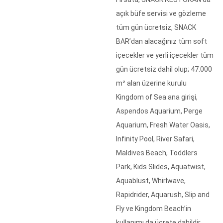
açık büfe servisi ve gözleme
tüm gün ücretsiz, SNACK
BAR’dan alacağınız tüm soft
içecekler ve yerli içecekler tüm
gün ücretsiz dahil olup; 47.000
m² alan üzerine kurulu
Kingdom of Sea ana girişi,
Aspendos Aquarium, Perge
Aquarium, Fresh Water Oasis,
Infinity Pool, River Safari,
Maldives Beach, Toddlers
Park, Kids Slides, Aquatwist,
Aquablust, Whirlwave,
Rapidrider, Aquarush, Slip and
Fly ve Kingdom Beach’in
kullanımı da ücrete dahildir.