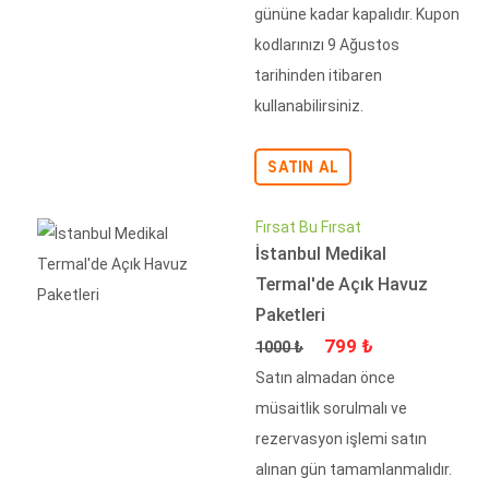
gününe kadar kapalıdır. Kupon
kodlarınızı 9 Ağustos
tarihinden itibaren
kullanabilirsiniz.
SATIN AL
Fırsat Bu Fırsat
İstanbul Medikal
Termal'de Açık Havuz
Paketleri
Fiyat
İndirimli Fiyat
799 ₺
1000 ₺
Satın almadan önce
müsaitlik sorulmalı ve
rezervasyon işlemi satın
alınan gün tamamlanmalıdır.