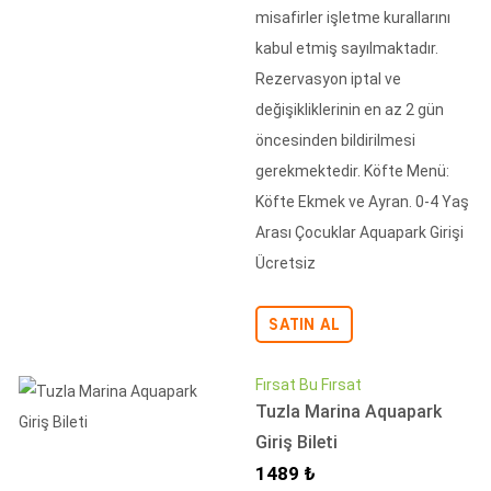
misafirler işletme kurallarını
kabul etmiş sayılmaktadır.
Rezervasyon iptal ve
değişikliklerinin en az 2 gün
öncesinden bildirilmesi
gerekmektedir. Köfte Menü:
Köfte Ekmek ve Ayran. 0-4 Yaş
Arası Çocuklar Aquapark Girişi
Ücretsiz
SATIN AL
Fırsat Bu Fırsat
Tuzla Marina Aquapark
Giriş Bileti
İndirimli Fiyat
1489 ₺