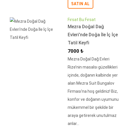
SATIN AL
Fırsat Bu Fırsat
Mezra Doğal Dağ
Evleri'nde Doğa İle İç İçe
Tatil Keyfi
İndirimli Fiyat
7000 ₺
Mezra Doğal Dağ Evleri
Rize’nin masalsı güzellikleri
içinde, doğanın kalbinde yer
alan Mezra Suit Bungalov
Firması’na hoş geldiniz! Biz,
konfor ve doğanın uyumunu
mükemmel bir şekilde bir
araya getirerek unutulmaz
anlar...