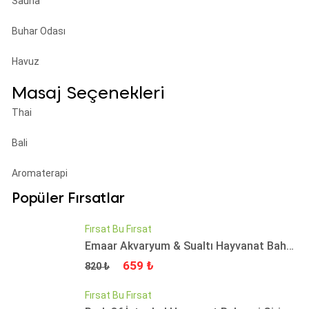
Sauna
Buhar Odası
Havuz
Masaj Seçenekleri
Thai
Bali
Aromaterapi
Popüler Fırsatlar
Fırsat Bu Fırsat
Emaar Akvaryum & Sualtı Hayvanat Bahçesi İstanbul Giriş Bileti
Fiyat
Fiyat
659 ₺
820 ₺
Fırsat Bu Fırsat