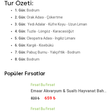
Tur Özeti:
1. Gün:
Bodrum
2. Gün:
Orak Adası - Çökertme
3. Gün:
Yedi Adalar - Küfre Koyu - Uzun Liman
4. Gün:
Tuzla - Löngöz - Karacasöğüt
5. Gün:
Cleopatra Adası - İngiliz Limanı
6. Gün:
Kargılı - Kisebükü
7. Gün:
Pabuç Burnu - Yalıçiftlik - Bodrum
8. Gün:
Bodrum
Popüler Fırsatlar
Fırsat Bu Fırsat
Emaar Akvaryum & Sualtı Hayvanat Bahçesi İstanbul Giriş Bileti
Fiyat
Fiyat
659 ₺
820 ₺
Fırsat Bu Fırsat