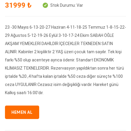
31999 ₺
Stok Durumu:
Var
23 -30 Mayıs 6-13-20-27 Haziran 4-11-18-25 Temmuz 1-8-15-22-
29 Ağustos 5-12-19-26 Eylül 3-10-17-24 Ekim SABAH ÖĞLE
AKŞAM YEMEKLERİ DAHİLDİR İÇECEKLER TEKNEDEN SATIN
ALINIR. Kabinler 2 kişiliktir 2 YAŞ üzeri çocuk tam sayılır. Tek kişi
farkı %50 olup acenteye ayrıca ödenir. Standart EKONOMİK
KLİMASIZ TEKNELERDİR. Rezervasyon yapıldıktan sonra her türü
iptalde %20 ,4 hafta kalan iptalde %50 ceza diğer süreçte %100
ceza UYGULANIR Cezasız isim değişikliği vardır. Hareket günü
Kalkış saati 16:00'dır.
HEMEN AL