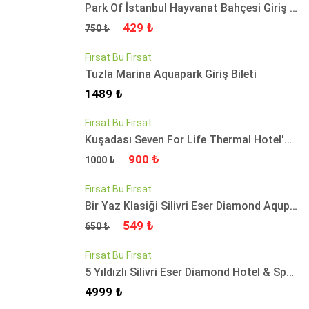
Park Of İstanbul Hayvanat Bahçesi Giriş Bileti
Fiyat
Fiyat
429 ₺
750 ₺
Fırsat Bu Fırsat
Tuzla Marina Aquapark Giriş Bileti
Fiyat
1489 ₺
Fırsat Bu Fırsat
Kuşadası Seven For Life Thermal Hotel'de Günübirlik Tesis Kullanımı
Fiyat
Fiyat
900 ₺
1000 ₺
Fırsat Bu Fırsat
Bir Yaz Klasiği Silivri Eser Diamond Aqupark’ta Gün Boyu Sınırsız Eğlence Bileti
Fiyat
Fiyat
549 ₺
650 ₺
Fırsat Bu Fırsat
5 Yıldızlı Silivri Eser Diamond Hotel & Spa'da Avantajlı Tatil Paketleri
Fiyat
4999 ₺