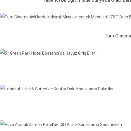
Yabancı Dil Eğitiminde Dünyaca Ünlü 'Lerni
Tüm Cinemapi