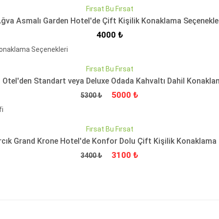
Fırsat Bu Fırsat
ğva Asmalı Garden Hotel'de Çift Kişilik Konaklama Seçenekle
İndirimli Fiyat
4000 ₺
QUICKVIEW
Fırsat Bu Fırsat
 Otel'den Standart veya Deluxe Odada Kahvaltı Dahil Konakla
Fiyat
İndirimli Fiyat
5000 ₺
5300 ₺
QUICKVIEW
Fırsat Bu Fırsat
rcık Grand Krone Hotel'de Konfor Dolu Çift Kişilik Konaklama 
Fiyat
İndirimli Fiyat
3100 ₺
3400 ₺
QUICKVIEW