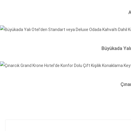
A
Büyükada Yalı
Çına