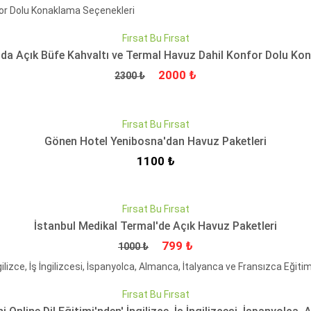
Fırsat Bu Fırsat
'da Açık Büfe Kahvaltı ve Termal Havuz Dahil Konfor Dolu Ko
Fiyat
İndirimli Fiyat
2000 ₺
2300 ₺
QUICKVIEW
Fırsat Bu Fırsat
Gönen Hotel Yenibosna'dan Havuz Paketleri
İndirimli Fiyat
1100 ₺
QUICKVIEW
Fırsat Bu Fırsat
İstanbul Medikal Termal'de Açık Havuz Paketleri
Fiyat
İndirimli Fiyat
799 ₺
1000 ₺
QUICKVIEW
Fırsat Bu Fırsat