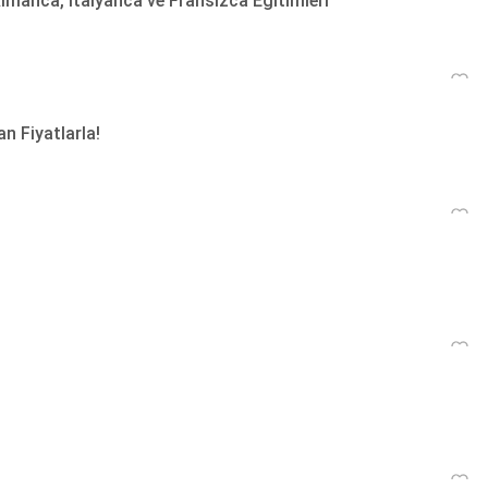
 Almanca, İtalyanca ve Fransızca Eğitimleri
n Fiyatlarla!