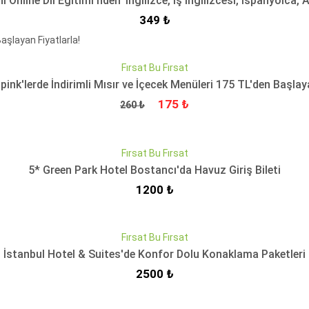
 Online Dil Eğitimi'nden' İngilizce, İş İngilizcesi, İspanyolca,
İndirimli Fiyat
349 ₺
QUICKVIEW
Fırsat Bu Fırsat
nk'lerde İndirimli Mısır ve İçecek Menüleri 175 TL'den Başlaya
Fiyat
İndirimli Fiyat
175 ₺
260 ₺
QUICKVIEW
Fırsat Bu Fırsat
5* Green Park Hotel Bostancı'da Havuz Giriş Bileti
İndirimli Fiyat
1200 ₺
QUICKVIEW
Fırsat Bu Fırsat
İstanbul Hotel & Suites'de Konfor Dolu Konaklama Paketleri
İndirimli Fiyat
2500 ₺
QUICKVIEW